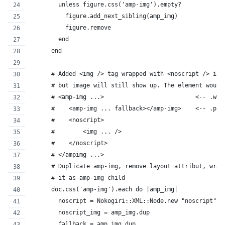
        unless figure.css('amp-img').empty?
          figure.add_next_sibling(amp_img)
          figure.remove
        end
      end
      # Added <img /> tag wrapped with <noscript /> in 
      # but image will still show up. The element would
      # <amp-img ...>                          <-- .web
      #    <amp-img ... fallback></amp-img>    <-- .png
      #    <noscript>
      #        <img ... />
      #    </noscript>
      # </ampimg ...>
      # Duplicate amp-img, remove layout attribut, wrap
      # it as amp-img child
      doc.css('amp-img').each do |amp_img|
        noscript = Nokogiri::XML::Node.new "noscript", 
        noscript_img = amp_img.dup
        fallback = amp_img.dup