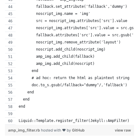
        fallback.set_attribute('fallback','dummy')
        noscript_img.name = 'img'
        src = noscript_img.attributes['src'].value
        noscript_img.attributes['src'].value = src.gsub
        fallback.attributes['src'].value = src.gsub('.w
        noscript_img.remove_attribute('layout')
        noscript.add_child(noscript_img)
        amp_img.add_child(fallback)
        amp_img.add_child(noscript)
      end
      # ad hoc: return the html as plaintext string
      doc.to_s.gsub(/fallback="dummy"/,'fallback')
    end
  end
end
Liquid::Template.register_filter(Jekyll::AmpFilter)
amp_img_filter.rb
hosted with ❤ by
GitHub
view raw