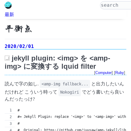
最新
平衡点
2020/02/01
jekyll plugin: <img> を <amp-
_
img> に変換する lquid filter
[
Computer
] [
Ruby
]
読んで字の如し.
と出力したいん
<amp-img fallback...
だけれど こういう時って
でどう書いたら良い
Nokogiri
んだったっけ?
#
#= Jekyll Plugin: replace '<img>' to '<amp-img>' with f
#
#  Original: https://github.com/juusaw/amp-jekyll/lib/j