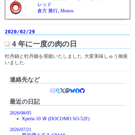
レッド
倉方 雅行, Monos
2020/02/29
4 年に一度の肉の日
_
牡丹鍋と牡丹鋤を堪能いたしました. 大変美味しゅう御座
いました.
連絡先など
最近の日記
2026/08/05
Xperia 10 Ⅶ (DOCOMO SO-52F)
2026/07/21