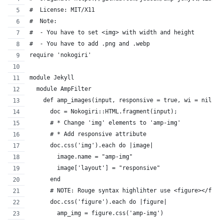
#  License: MIT/X11
#  Note:
#  - You have to set <img> with width and height
#  - You have to add .png and .webp
require 'nokogiri'
module Jekyll
  module AmpFilter
    def amp_images(input, responsive = true, wi = nil, 
      doc = Nokogiri::HTML.fragment(input);
      # * Change 'img' elements to 'amp-img'
      # * Add responsive attribute
      doc.css('img').each do |image|
        image.name = "amp-img"
        image['layout'] = "responsive"
      end
      # NOTE: Rouge syntax highlihter use <figure></fig
      doc.css('figure').each do |figure|
        amp_img = figure.css('amp-img')