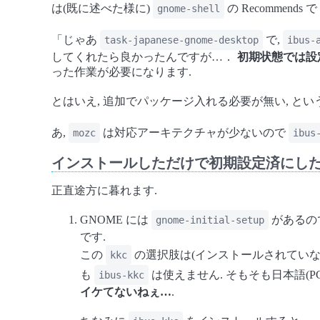
は(既に述べた様に)
の Recommends で
gnome-shell
「じゃあ
で,
task-japanese-gnome-desktop
ibus-
してくれたら良かったんですが…．
初期状態では設
った作業が必要になります.
とはいえ, 追加でパッケージ入れる必要が無い, と
あ,
は対応アーキテクチャが少ないので
mozc
ibus
インストールしただけで初期設定済にし
正直途方に暮れます.
GNOME には
があるので
gnome-initial-setup
です.
この
の選択肢は(インストールされていな
kkc
も
は使えません. そもそも日本語(P
ibus-kkc
イケてないねぇ…
.