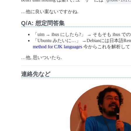
gnome-init
…他に良い案ないですかね.
Q/A: 想定問答集
「uim → ibus にしたら?」 → そもそも i
「Ubuntu みたいに…」 →Debianには日本語Remi
method for CJK languages
今からこれを解析して gnom
…他, 思いついたら.
連絡先など