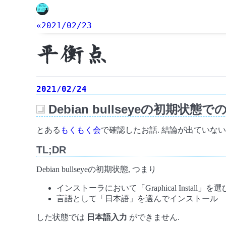
«2021/02/23
平衡点
2021/02/24
Debian bullseyeの初期状態
_
とある
もくもく会
で確認したお話. 結論が出ていな
TL;DR
Debian bullseyeの初期状態, つまり
インストーラにおいて「Graphical Install」を選
言語として「日本語」を選んでインストール
した状態では
日本語入力
ができません.