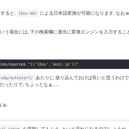
択すると,
による日本語変換が可能になります. なお
ibus-kkc
いう場合には, 下の検索欄に適当に変換エンジンを入力するこ
rces/sources
"[('ibus','mozc-jp')]"
あたりに 放り込んでおけば良いと思うわけで
/xdg/autostart/
だったりで, ちょっとなぁ….
ぁ.
を堪能してもらう, という流れになるのでしょうか