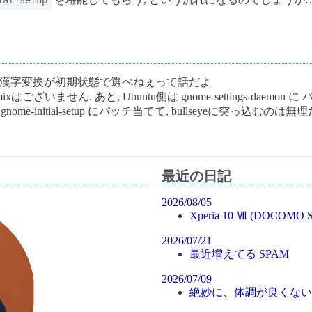
ial-setup
bus での漢字変換が初期状態で選べねぇって話だよ
xはございません. あと, Ubuntu側は gnome-settings-daem
e-initial-setup にパッチ当てて, bullseyeに突っ込むのは
最近の日記
2026/08/05
Xperia 10 Ⅶ (DOCOMO S
2026/07/21
最近増えてる SPAM
2026/07/09
絶妙に、体調が良くない