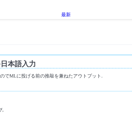
最新
での日本語入力
いのでMLに投げる前の推敲を兼ねたアウトプット.
び,