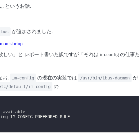
 というお話.
が追加されました.
ibus
 on startup
して欲しい」と レポート書いた訳ですが「それは im-config の仕
なお,
の現在の実装では
が 
im-config
/usr/bin/ibus-daemon
の
etc/default/im-config
 available

ing IM_CONFIG_PREFERRED_RULE
