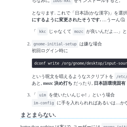
ちなみに
をインストールすると,
ibus-kkc
となります. これで「日本語(かな漢字)」を選
にするように変更されたそうです.
…うーん🤔
「
じゃなくて
が良いんだよ…」と
kkc
mozc
は嫌な場合
gnome-initial-setup
初回ログイン時に
dconf
write
/org/gnome/desktop/input-sou
という呪文を唱えるようなスクリプトを
/etc
あと,
mozc 決め打ち
だったり,
日本語環境固有
「
を使いたいんじゃ! 」という場合
uim
に手を入れられればあるいは…かな
im-config
まとまらない.
better than nothing は案1で, ユーザーには