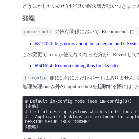
どうにかしたいのだけど良い解決策が思いつきません,
発端
の依存関係において, Recommends に
gnome-shell
#815050: logs errors about ibus-daemon and GSystem
この変更で fcitx が使えなくなった方が「Revert 
#941624: Recommending ibus breaks fcitx
側には特にまだレポートはありません. 
im-config
無理矢理ibus以外の input methodを起動する際には
/
# Default im-config mode (see im-config(8))

(中略)

# List of desktop systems which starts ibus if
#   Applicable desktops are excluded for apply
DESKTOP_SETUP_IBUS="GNOME"
