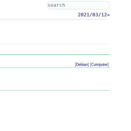
2021/03/12»
[
Debian
] [
Computer
]