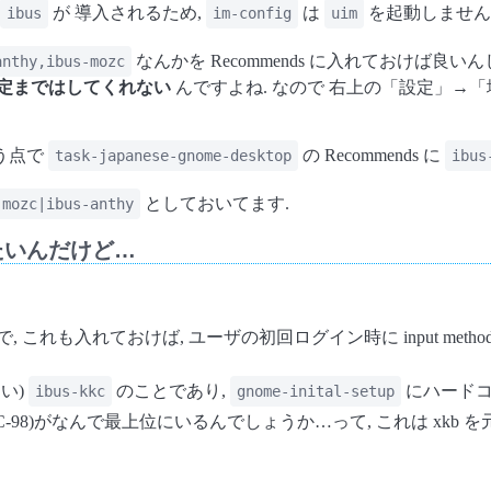
が 導入されるため,
は
を起動しません
ibus
im-config
uim
なんかを Recommends に入れておけば良
anthy,ibus-mozc
定まではしてくれない
んですよね. なので 右上の「設定」→「地
いう点で
の Recommends に
task-japanese-gnome-desktop
ibus
としておいてます.
-mozc|ibus-anthy
たいんだけど…
, これも入れておけば, ユーザの初回ログイン時に input met
い)
のことであり,
にハードコ
ibus-kkc
gnome-inital-setup
C-98)がなんで最上位にいるんでしょうか…って, これは xkb 