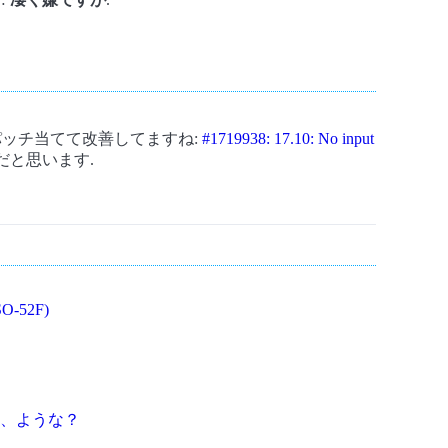
on に パッチ当てて改善してますね:
#1719938: 17.10: No input
無理だと思います.
O-52F)
、ような？