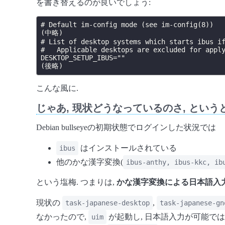
を書き替えるのが良いでしょう:
# Default im-config mode (see im-config(8))

(中略)

# List of desktop systems which starts ibus if
#   Applicable desktops are excluded for apply
DESKTOP_SETUP_IBUS=""

こんな風に.
じゃあ, 現状どうなっているのさ, という
Debian bullseyeの初期状態でログインした状況では
はインストールされている
ibus
他のかな漢字変換(
ibus-anthy, ibus-kkc, ib
という塩梅. つまりは,
かな漢字変換による日本語入
現状の
,
task-japanese-desktop
task-japanese-gn
なかったので,
が起動し, 日本語入力が可能では
uim