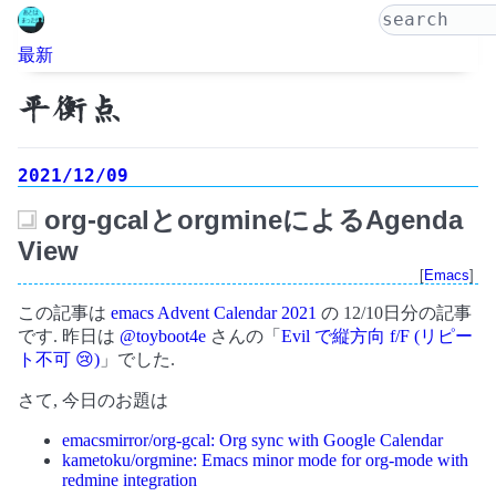
最新
平衡点
2021/12/09
org-gcalとorgmineによるAgenda
_
View
[
Emacs
]
この記事は
emacs Advent Calendar 2021
の 12/10日分の記事
です. 昨日は
@toyboot4e
さんの「
Evil で縦方向 f/F (リピー
ト不可 😢)
」でした.
さて, 今日のお題は
emacsmirror/org-gcal: Org sync with Google Calendar
kametoku/orgmine: Emacs minor mode for org-mode with
redmine integration