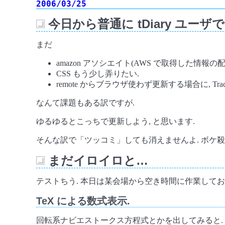
2006/03/25
今日から普通に tDiary ユーザで
_
まだ
amazon アソシエイト(AWS で取得した情報の
CSS もう少し弄りたい.
remote からブラウザ使わず更新する場合に, Tra
なんて課題もある訳ですが.
ゆるゆるとこっちで更新しよう, と思います.
そんな訳で「ツッコミ」しても消えませんよ. ボケ殺
まだイロイロと…
_
テストちう. 本日は某会場から空き時間に作業しており
TeX による数式表示.
回転系ナビエストークス方程式とかを出してみると.