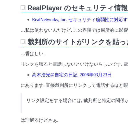
RealPlayer のセキュリティ情報
_
RealNetworks, Inc. セキュリティ脆弱性
…私は使わないんだけど, この界隈では局所的に影響
裁判所のサイトがリンクを貼っ
_
…香ばしい.
リンクを張ると電話しないといけないらしいです. 電
高木浩光@自宅の日記, 2006年03月23日
にあります. 直接裁判所にリンクして電話するほど暇で
リンク設定をする場合には, 裁判所と特定の関係
は理解るけどさぁ.