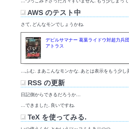
…つっこみ下さった方々すいません. もう少しまっ
AWS のテスト中
_
さて, どんなモンでしょうかね.
デビルサマナー 葛葉ライドウ対超力兵
アトラス
…ふむ. まあこんなモンかな. あとは表示をもう少し
RSS の更新
_
日記側からできるだろうか…
…できました. 良いですね.
TeX を使ってみる.
_
いつ使うんだ, とかいうツッコミもありつつ.