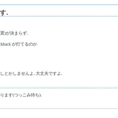
す.
配置)が決まらず.
ckback が打てるのか
しとかしませんよ. 大丈夫ですよ.
ます(つっこみ待ち).