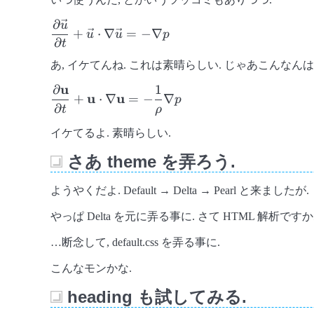
∂
u
\displaystyle{\frac{\partial
+
⋅
∇
=
−
∇
u
u
p
\vec{u}}{\partial t} +
∂
t
\vec{u} \cdot \nabla
あ, イケてんね. これは素晴らしい. じゃあこんなん
\vec{u} = -\nabla p}
u
∂
1
\displaystyle{\frac{\partial
u
u
+
⋅
∇
=
−
∇
p
\mathbf{u}}{\partial t} +
∂
t
ρ
\mathbf{u}\cdot\nabla\mathbf{u}
イケてるよ. 素晴らしい.
= -\frac{1}{\rho}\nabla{p}}
さあ theme を弄ろう.
_
ようやくだよ. Default → Delta → Pearl と来ましたが.
やっぱ Delta を元に弄る事に. さて HTML 解析ですか
…断念して, default.css を弄る事に.
こんなモンかな.
heading も試してみる.
_