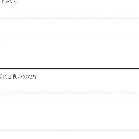
て下さい…
団
弄れば良いのだな.