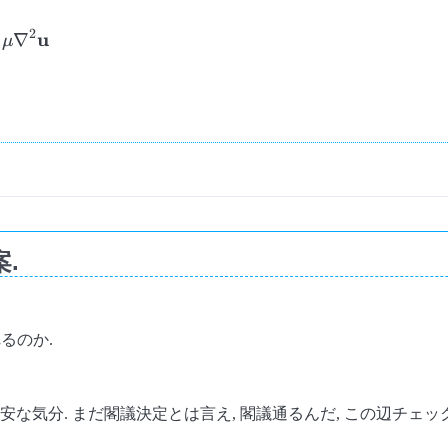
2
u
∇
μ
.
るのか.
気分. まだ閣議決定とは言え, 閣議通るんだ, この辺チェックし