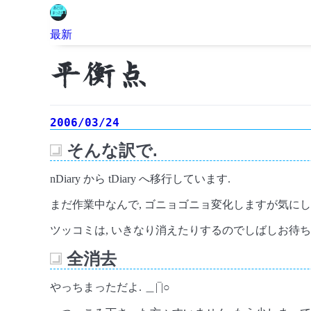
最新
平衡点
2006/03/24
そんな訳で.
_
nDiary から tDiary へ移行しています.
まだ作業中なんで, ゴニョゴニョ変化しますが気にし
ツッコミは, いきなり消えたりするのでしばしお待ち
全消去
_
やっちまっただよ. ＿|‾|○