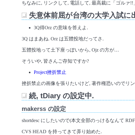
ちなみに, リンクして, 電話して, 最高裁に「ゴルァ
失意体前屈が台湾の大学入試に出
_
3Q得Orz の意味を答えよ.
3Q はまあね. Orz は五體投地だってさ.
五體投地って土下座っぽいから, Ojz の方が…
そういや, 皆さんご存知ですか?
Project挫折禁止
挫折禁止の画像を張りたいけど, 著作権恐いのでリン
続, tDiary の設定中.
_
makerss の設定
shortdesc にしたいので(本文全部のっけるなんて RD
CVS HEAD を持ってきて弄り始めた.