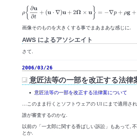
u
∂
\displaystyle{\rho\biggl\
{
}
u
u
Ω
u
g
+
(
⋅
∇
)
+
2
×
=
−
∇
+
+
ρ
p
ρ
{\frac{\partial
∂
t
\mathbf{u}}{\partial t} +
画像そのものを大きくする事でまあまあな感じに.
(\mathbf{u} \cdot \nabla
)\mathbf{u} + 2
AWS によるアソシエイト
\mathbf{\Omega} \times
\mathbf{u} \biggr\} = -
さて.
\nabla p +
\rho\mathbf{g} +
2006/03/26
\mu\nabla^{2}\mathbf{u}
意匠法等の一部を改正する法律案
}
_
意匠法等の一部を改正する法律案について
…このまま行くとソフトウェアの UI にまで適用され
誰が審査するのかな.
以前の「一太郎に関する香ばしい訴訟」もあって, 不安な
とか.