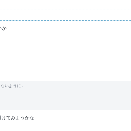
いか.
t しないように.

を付けてみようかな.