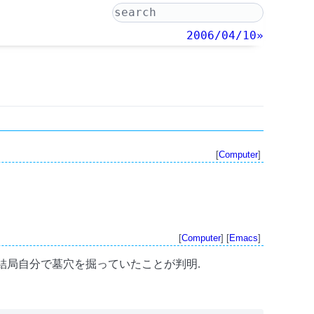
2006/04/10»
[
Computer
]
[
Computer
] [
Emacs
]
ど, 結局自分で墓穴を掘っていたことが判明.