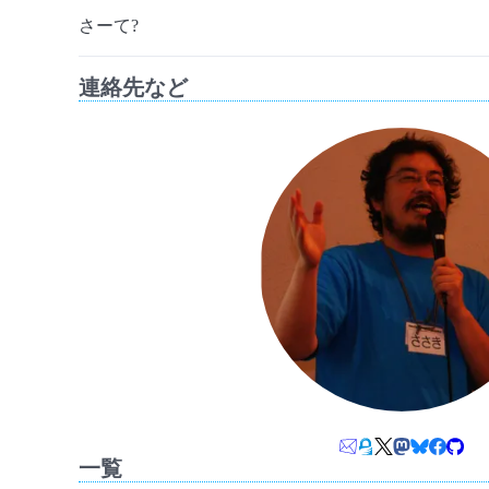
さーて?
連絡先など
一覧