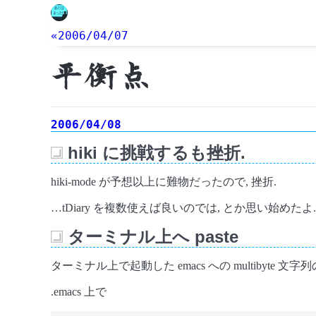
«2006/04/07
平衡点
2006/04/08
hiki に挑戦するも挫折.
_
hiki-mode が予想以上に難物だったので, 挫折.
…tDiary を複数使えば良いのでは, とか思い始めたよ. bl
ターミナル上へ paste
_
ターミナル上で起動した emacs への multiby
.emacs 上で