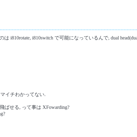
otate, i810switch で可能になっているんで, dual head(dual 
かイマイチわかってない.
 が飛ばせる, って事は XFowarding?
g?