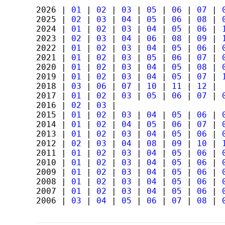
2026 |
01
|
02
|
03
|
05
|
06
|
07
|
2025 |
02
|
03
|
04
|
05
|
06
|
08
|
2024 |
01
|
02
|
03
|
04
|
05
|
06
|
2023 |
02
|
03
|
04
|
06
|
08
|
09
|
2022 |
01
|
02
|
03
|
04
|
05
|
06
|
2021 |
01
|
02
|
03
|
05
|
06
|
07
|
2020 |
01
|
02
|
03
|
04
|
05
|
08
|
2019 |
01
|
02
|
03
|
04
|
05
|
07
|
2018 |
03
|
06
|
07
|
10
|
11
|
12
|
2017 |
01
|
02
|
03
|
05
|
06
|
07
|
2016 |
02
|
03
|
2015 |
01
|
02
|
03
|
04
|
05
|
06
|
2014 |
01
|
02
|
04
|
05
|
06
|
07
|
2013 |
01
|
02
|
03
|
04
|
05
|
06
|
2012 |
02
|
03
|
04
|
08
|
09
|
10
|
2011 |
01
|
02
|
03
|
04
|
05
|
06
|
2010 |
01
|
02
|
03
|
04
|
05
|
06
|
2009 |
01
|
02
|
03
|
04
|
05
|
06
|
2008 |
01
|
02
|
03
|
04
|
05
|
06
|
2007 |
01
|
02
|
03
|
04
|
05
|
06
|
2006 |
03
|
04
|
05
|
06
|
07
|
08
|