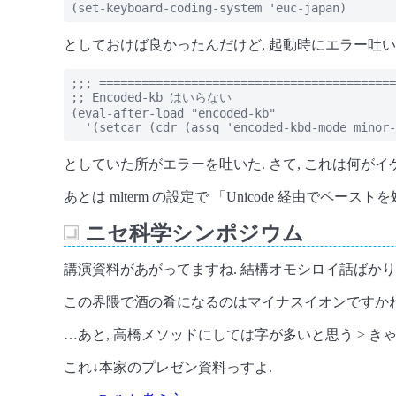
(set-keyboard-coding-system 'euc-japan)
としておけば良かったんだけど, 起動時にエラー吐いて .em
;;; ==========================================
;; Encoded-kb はいらない

(eval-after-load "encoded-kb"

  '(setcar (cdr (assq 'encoded-kbd-mode minor-
としていた所がエラーを吐いた. さて, これは何がイ
あとは mlterm の設定で 「Unicode 経由でペー
ニセ科学シンポジウム
_
講演資料があがってますね. 結構オモシロイ話ばかりで
この界隈で酒の肴になるのはマイナスイオンですかね.
…あと, 高橋メソッドにしては字が多いと思う > き
これ↓本家のプレゼン資料っすよ.