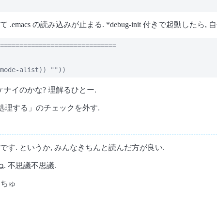
acs の読み込みが止まる. *debug-init 付きで起動したら, 
==============================

mode-alist)) ""))
ケナイのかな? 理解るひとー.
ストを処理する」のチェックを外す.
す. というか, みんなきちんと読んだ方が良い.
 不思議不思議.
ゃちゅ