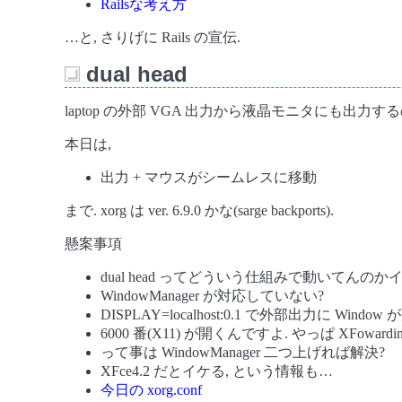
Railsな考え方
…と, さりげに Rails の宣伝.
dual head
_
laptop の外部 VGA 出力から液晶モニタにも出力するのは i810r
本日は,
出力 + マウスがシームレスに移動
まで. xorg は ver. 6.9.0 かな(sarge backports).
懸案事項
dual head ってどういう仕組みで動いてんの
WindowManager が対応していない?
DISPLAY=localhost:0.1 で外部出力に Window
6000 番(X11) が開くんですよ. やっぱ XFowardin
って事は WindowManager 二つ上げれば解決?
XFce4.2 だとイケる, という情報も…
今日の xorg.conf