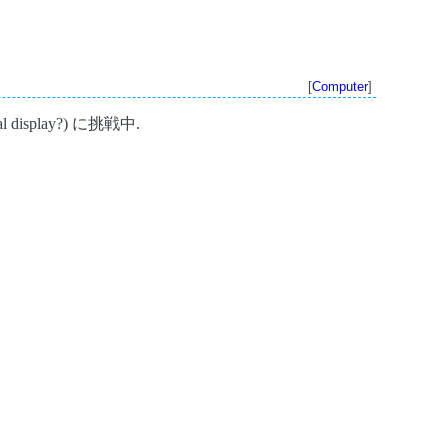
[
Computer
]
display?) に挑戦中.