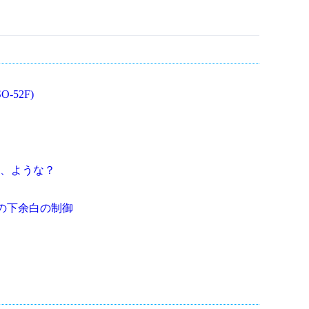
O-52F)
、ような？
e 環境の下余白の制御