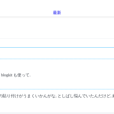
最新
ogkit も使って.
te 文字列の貼り付けがうまくいかんがな, としばし悩んでいたんだけ