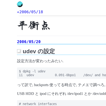
«2006/05/18
平衡点
2006/05/20
udev の設定
_
設定方法が変わったみたい.
$ dpkg -l udev

ii  udev           0.091-0bpo1    /dev/ and ho
って訳で, backports 使ってる時点で, テメエで調べ
USB HDD と ipod にそれぞれ /dev/ipod1 とか
# network interfaces
