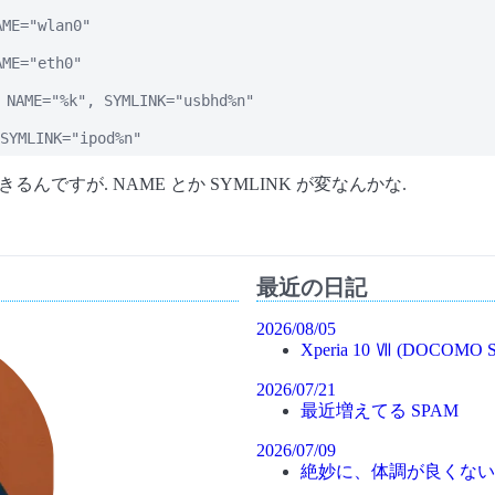
ME="wlan0"

ME="eth0"

AME="%k", SYMLINK="usbhd%n"

SYMLINK="ipod%n"
できるんですが. NAME とか SYMLINK が変なんかな.
最近の日記
2026/08/05
Xperia 10 Ⅶ (DOCOMO S
2026/07/21
最近増えてる SPAM
2026/07/09
絶妙に、体調が良くない