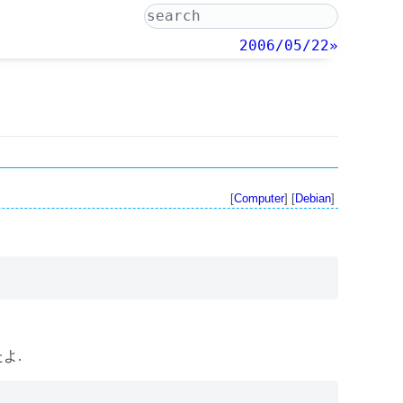
2006/05/22»
[
Computer
] [
Debian
]
たよ.