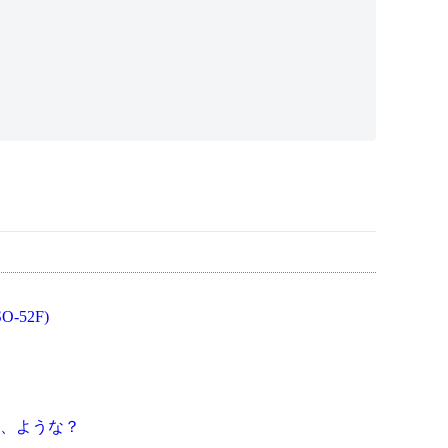
O-52F)
、ような？