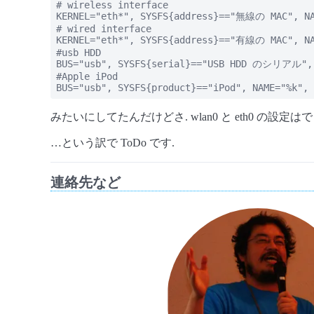
# wireless interface

KERNEL="eth*", SYSFS{address}=="無線の MAC", NA
# wired interface

KERNEL="eth*", SYSFS{address}=="有線の MAC", NA
#usb HDD

BUS="usb", SYSFS{serial}=="USB HDD のシリアル", N
#Apple iPod

BUS="usb", SYSFS{product}=="iPod", NAME="%k", 
みたいにしてたんだけどさ. wlan0 と eth0 の設定は
…という訳で ToDo です.
連絡先など