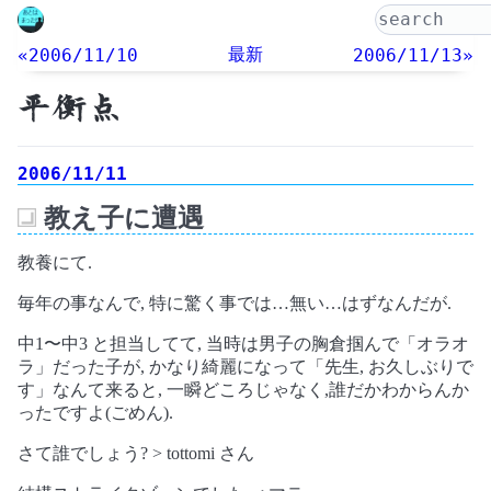
最新
«2006/11/10
2006/11/13»
平衡点
2006/11/11
教え子に遭遇
_
教養にて.
毎年の事なんで, 特に驚く事では…無い…はずなんだが.
中1〜中3 と担当してて, 当時は男子の胸倉掴んで「オラオ
ラ」だった子が, かなり綺麗になって「先生, お久しぶりで
す」なんて来ると, 一瞬どころじゃなく,誰だかわからんか
ったですよ(ごめん).
さて誰でしょう? > tottomi さん