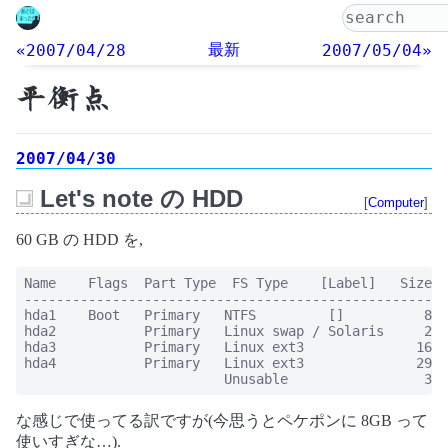
最新
«2007/04/28
2007/05/04»
平衡点
2007/04/30
Let's note の HDD
[
Computer
]
_
60 GB の HDD を,
Name    Flags  Part Type  FS Type    [Label]   Size (
-----------------------------------------------------
hda1    Boot   Primary   NTFS         []          859
hda2           Primary   Linux swap / Solaris     201
hda3           Primary   Linux ext3              1620
hda4           Primary   Linux ext3              2997
                         Unusable                 322
な感じで使ってる訳ですが(今思うとペケポンに 8GB って
使いすぎな…).