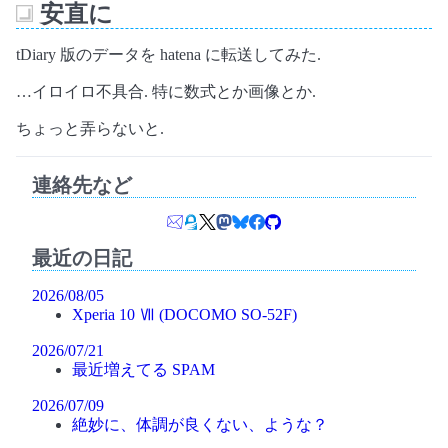
安直に
_
tDiary 版のデータを hatena に転送してみた.
…イロイロ不具合. 特に数式とか画像とか.
ちょっと弄らないと.
連絡先など
最近の日記
2026/08/05
Xperia 10 Ⅶ (DOCOMO SO-52F)
2026/07/21
最近増えてる SPAM
2026/07/09
絶妙に、体調が良くない、ような？