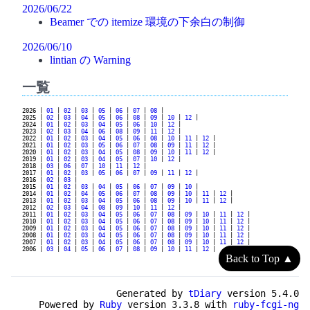
2026/06/22
Beamer での itemize 環境の下余白の制御
2026/06/10
lintian の Warning
一覧
2026 |
01
|
02
|
03
|
05
|
06
|
07
|
08
|
2025 |
02
|
03
|
04
|
05
|
06
|
08
|
09
|
10
|
12
|
2024 |
01
|
02
|
03
|
04
|
05
|
06
|
10
|
12
|
2023 |
02
|
03
|
04
|
06
|
08
|
09
|
11
|
12
|
2022 |
01
|
02
|
03
|
04
|
05
|
06
|
08
|
10
|
11
|
12
|
2021 |
01
|
02
|
03
|
05
|
06
|
07
|
08
|
09
|
11
|
12
|
2020 |
01
|
02
|
03
|
04
|
05
|
08
|
09
|
10
|
11
|
12
|
2019 |
01
|
02
|
03
|
04
|
05
|
07
|
10
|
12
|
2018 |
03
|
06
|
07
|
10
|
11
|
12
|
2017 |
01
|
02
|
03
|
05
|
06
|
07
|
09
|
11
|
12
|
2016 |
02
|
03
|
2015 |
01
|
02
|
03
|
04
|
05
|
06
|
07
|
09
|
10
|
2014 |
01
|
02
|
04
|
05
|
06
|
07
|
08
|
09
|
10
|
11
|
12
|
2013 |
01
|
02
|
03
|
04
|
05
|
06
|
08
|
09
|
10
|
11
|
12
|
2012 |
02
|
03
|
04
|
08
|
09
|
10
|
11
|
12
|
2011 |
01
|
02
|
03
|
04
|
05
|
06
|
07
|
08
|
09
|
10
|
11
|
12
|
2010 |
01
|
02
|
03
|
04
|
05
|
06
|
07
|
08
|
09
|
10
|
11
|
12
|
2009 |
01
|
02
|
03
|
04
|
05
|
06
|
07
|
08
|
09
|
10
|
11
|
12
|
2008 |
01
|
02
|
03
|
04
|
05
|
06
|
07
|
08
|
09
|
10
|
11
|
12
|
2007 |
01
|
02
|
03
|
04
|
05
|
06
|
07
|
08
|
09
|
10
|
11
|
12
|
2006 |
03
|
04
|
05
|
06
|
07
|
08
|
09
|
10
|
11
|
12
|
Back to Top ▲
Generated by
tDiary
version 5.4.0
Powered by
Ruby
version 3.3.8 with
ruby-fcgi-ng