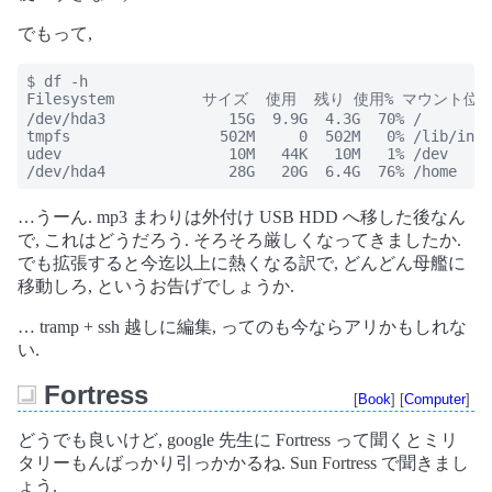
でもって,
$ df -h

Filesystem          サイズ  使用  残り 使用% マウント位置
/dev/hda3              15G  9.9G  4.3G  70% /

tmpfs                 502M     0  502M   0% /lib/init
udev                   10M   44K   10M   1% /dev

/dev/hda4              28G   20G  6.4G  76% /home
…うーん. mp3 まわりは外付け USB HDD へ移した後なん
で, これはどうだろう. そろそろ厳しくなってきましたか.
でも拡張すると今迄以上に熱くなる訳で, どんどん母艦に
移動しろ, というお告げでしょうか.
… tramp + ssh 越しに編集, ってのも今ならアリかもしれな
い.
Fortress
[
Book
] [
Computer
]
_
どうでも良いけど, google 先生に Fortress って聞くとミリ
タリーもんばっかり引っかかるね. Sun Fortress で聞きまし
ょう.