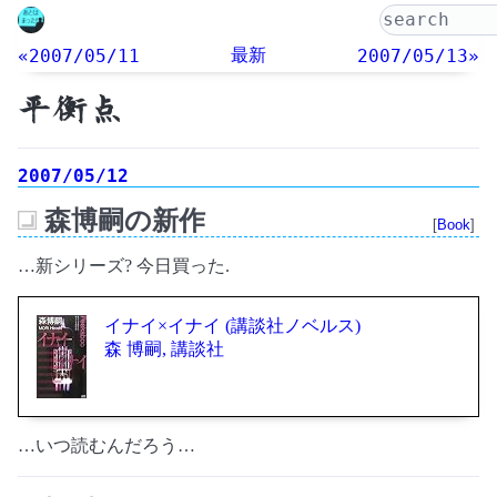
最新
«2007/05/11
2007/05/13»
平衡点
2007/05/12
森博嗣の新作
[
Book
]
_
…新シリーズ? 今日買った.
イナイ×イナイ (講談社ノベルス)
森 博嗣, 講談社
…いつ読むんだろう…