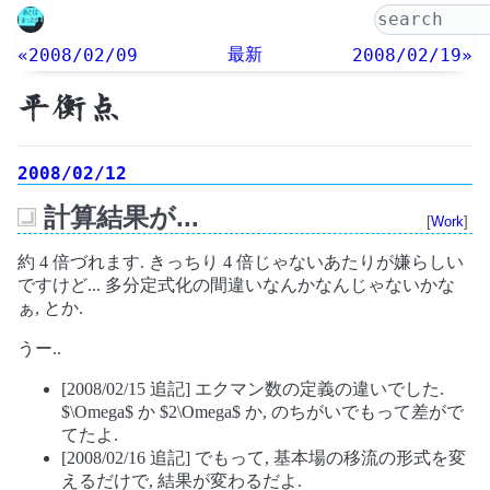
最新
«2008/02/09
2008/02/19»
平衡点
2008/02/12
計算結果が...
[
Work
]
_
約 4 倍づれます. きっちり 4 倍じゃないあたりが嫌らしい
ですけど... 多分定式化の間違いなんかなんじゃないかな
ぁ, とか.
うー..
[2008/02/15 追記] エクマン数の定義の違いでした.
$\Omega$ か $2\Omega$ か, のちがいでもって差がで
てたよ.
[2008/02/16 追記] でもって, 基本場の移流の形式を変
えるだけで, 結果が変わるだよ.