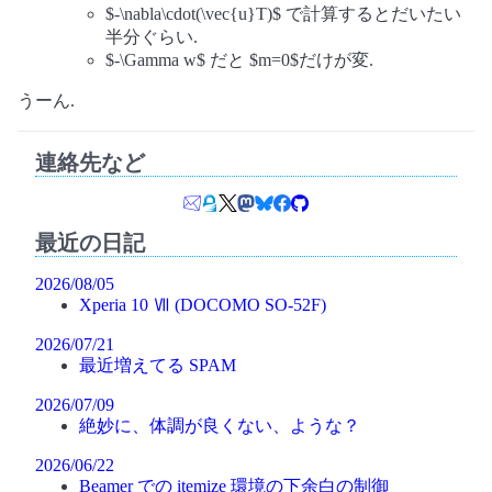
$-\nabla\cdot(\vec{u}T)$ で計算するとだいたい
半分ぐらい.
$-\Gamma w$ だと $m=0$だけが変.
うーん.
連絡先など
最近の日記
2026/08/05
Xperia 10 Ⅶ (DOCOMO SO-52F)
2026/07/21
最近増えてる SPAM
2026/07/09
絶妙に、体調が良くない、ような？
2026/06/22
Beamer での itemize 環境の下余白の制御