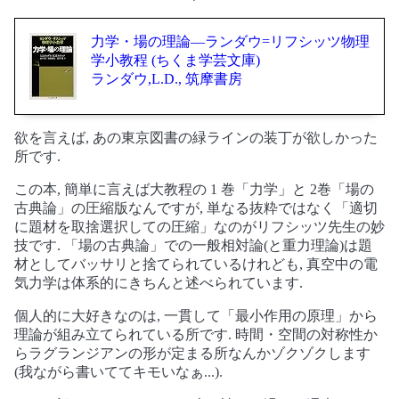
力学・場の理論―ランダウ=リフシッツ物理
学小教程 (ちくま学芸文庫)
ランダウ,L.D., 筑摩書房
欲を言えば, あの東京図書の緑ラインの装丁が欲しかった
所です.
この本, 簡単に言えば大教程の 1 巻「力学」と 2巻「場の
古典論」の圧縮版なんですが, 単なる抜粋ではなく「適切
に題材を取捨選択しての圧縮」なのがリフシッツ先生の妙
技です. 「場の古典論」での一般相対論(と重力理論)は題
材としてバッサリと捨てられているけれども, 真空中の電
気力学は体系的にきちんと述べられています.
個人的に大好きなのは, 一貫して「最小作用の原理」から
理論が組み立てられている所です. 時間・空間の対称性か
らラグランジアンの形が定まる所なんかゾクゾクします
(我ながら書いててキモいなぁ...).