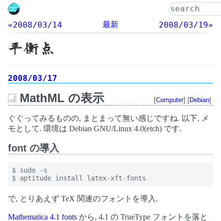
最新
«2008/03/14
2008/03/19»
平衡点
2008/03/17
MathML の表示
[
Computer
] [
Debian
]
_
ぐぐってみるものの, まとまって無い感じですね. 以下, メ
モとして. 環境は Debian GNU/Linux 4.0(etch) です.
font の導入
$ sudo -s

$ aptitude install latex-xft-fonts
で, とりあえず TeX 関連のフォントを導入.
Mathematica 4.1 fonts
から, 4.1 の TrueType フォントを落と