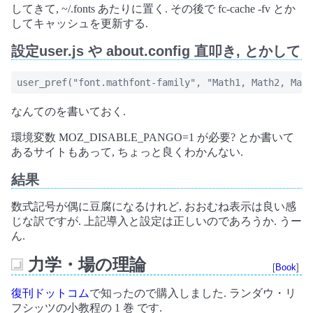
してきて, ~/.fonts あたりに置く. その後で fc-cache -fv とか
してキャッシュを更新する.
設定user.js や about.config 直叩き, とかして
user_pref("font.mathfont-family", "Math1, Math2, Math
なんてのを書いておく.
環境変数 MOZ_DISABLE_PANGO=1 が必要? とか書いて
あるサイトもあって, ちょっと良くわかんない.
結果
数式記号が偶に豆腐になるけれど, おおむね表示は良い感
じな訳ですが. 上記導入と設定は正しいのであろうか. うー
ん.
力学・場の理論
[
Book
]
_
復刊ドットコム
で知ったので購入しました. ランダウ・リ
フシッツの小教程の 1 巻 です.