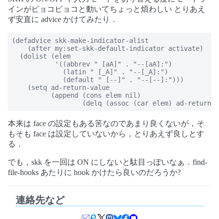
インがピョコピョコと動いてちょっと煩わしい とりあえ
ず安直に advice かけてみたり．
(defadvice skk-make-indicator-alist

    (after my:set-skk-default-indicator activate)

  (dolist (elem

           '((abbrev " [aA]" . "--[aA]:")

             (latin " [_A]" . "--[_A]:")

             (default " [--]" . "--[--]:")))

    (setq ad-return-value

          (append (cons elem nil)

                  (delq (assoc (car elem) ad-return-v
本来は face の設定もある筈なのであまり良くないが，そ
もそも face は設定していないから，とりあえず良しとす
る．
でも，skk を一回は ON にしないと駄目っぽいなぁ．find-
file-hooks あたりに hook かけたら良いのだろうか?
連絡先など