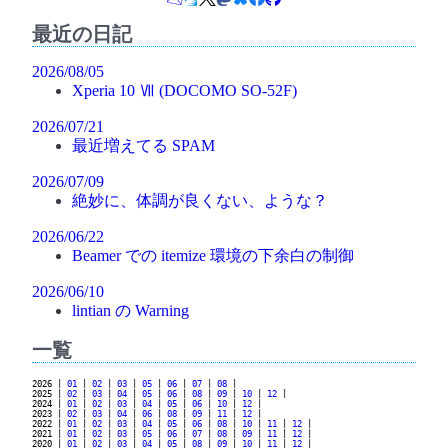
最近の日記
2026/08/05
Xperia 10 Ⅶ (DOCOMO SO-52F)
2026/07/21
最近増えてる SPAM
2026/07/09
絶妙に、体調が良くない、ような？
2026/06/22
Beamer での itemize 環境の下余白の制御
2026/06/10
lintian の Warning
一覧
2026 |
01
|
02
|
03
|
05
|
06
|
07
|
08
|
2025 |
02
|
03
|
04
|
05
|
06
|
08
|
09
|
10
|
12
|
2024 |
01
|
02
|
03
|
04
|
05
|
06
|
10
|
12
|
2023 |
02
|
03
|
04
|
06
|
08
|
09
|
11
|
12
|
2022 |
01
|
02
|
03
|
04
|
05
|
06
|
08
|
10
|
11
|
12
|
2021 |
01
|
02
|
03
|
05
|
06
|
07
|
08
|
09
|
11
|
12
|
2020 |
01
|
02
|
03
|
04
|
05
|
08
|
09
|
10
|
11
|
12
|