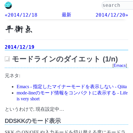
最新
«2014/12/18
2014/12/20»
平衡点
2014/12/19
モードラインのダイエット (1/n)
_
[
Emacs
]
元ネタ:
Emacs - 指定したマイナーモードを表示しない - Qiita
mode-lineのモード情報をコンパクトに表示する - Life
is very short
というわけで, 現在設定中…
DDSKKのモード表示
SKK の ON/OFF や入力モードを切り替える度にモードラ