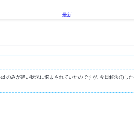
最新
pload のみが遅い状況に悩まされていたのですが, 今日解決(?)