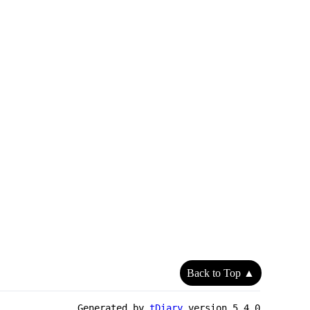
Back to Top ▲
Generated by
tDiary
version 5.4.0