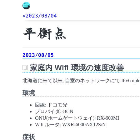
«2023/08/04
平衡点
2023/08/05
家庭内 Wifi 環境の速度改善
_
北海道に来て以来, 自室のネットワークにて IPv6 u
環境
回線: ドコモ光
プロバイダ: OCN
ONU(ホームゲートウェイ): RX-600MI
Wifi ルータ: WXR-6000AX12S/N
症状