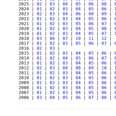
2025 |
02
|
03
|
04
|
05
|
06
|
08
|
2024 |
01
|
02
|
03
|
04
|
05
|
06
|
2023 |
02
|
03
|
04
|
06
|
08
|
09
|
2022 |
01
|
02
|
03
|
04
|
05
|
06
|
2021 |
01
|
02
|
03
|
05
|
06
|
07
|
2020 |
01
|
02
|
03
|
04
|
05
|
08
|
2019 |
01
|
02
|
03
|
04
|
05
|
07
|
2018 |
03
|
06
|
07
|
10
|
11
|
12
|
2017 |
01
|
02
|
03
|
05
|
06
|
07
|
2016 |
02
|
03
|
2015 |
01
|
02
|
03
|
04
|
05
|
06
|
2014 |
01
|
02
|
04
|
05
|
06
|
07
|
2013 |
01
|
02
|
03
|
04
|
05
|
06
|
2012 |
02
|
03
|
04
|
08
|
09
|
10
|
2011 |
01
|
02
|
03
|
04
|
05
|
06
|
2010 |
01
|
02
|
03
|
04
|
05
|
06
|
2009 |
01
|
02
|
03
|
04
|
05
|
06
|
2008 |
01
|
02
|
03
|
04
|
05
|
06
|
2007 |
01
|
02
|
03
|
04
|
05
|
06
|
2006 |
03
|
04
|
05
|
06
|
07
|
08
|