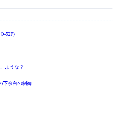
O-52F)
、ような？
e 環境の下余白の制御