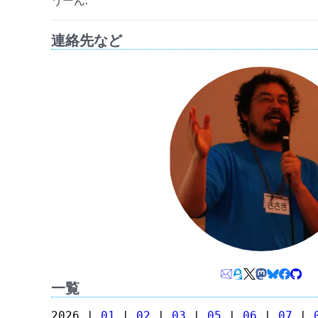
うーん.
連絡先など
一覧
2026 |
01
|
02
|
03
|
05
|
06
|
07
|