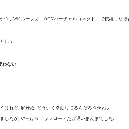
をせずに Wifiルータの「OCNバーチャルコネクト」で接続した場
果として
は使わない
けれど, 解せぬ. どういう挙動してるんだろうかねぇ….
ましたが, やっぱりアップロードだけ遅いまんまでした.