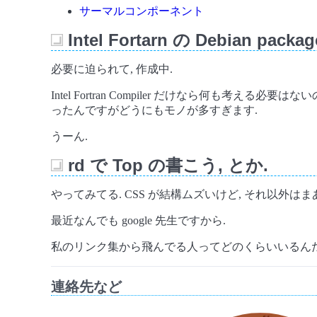
サーマルコンポーネント
Intel Fortarn の Debian packa
_
必要に迫られて, 作成中.
Intel Fortran Compiler だけなら何も考える必要
ったんですがどうにもモノが多すぎます.
うーん.
rd で Top の書こう, とか.
_
やってみてる. CSS が結構ムズいけど, それ以外はま
最近なんでも google 先生ですから.
私のリンク集から飛んでる人ってどのくらいいるんだ
連絡先など