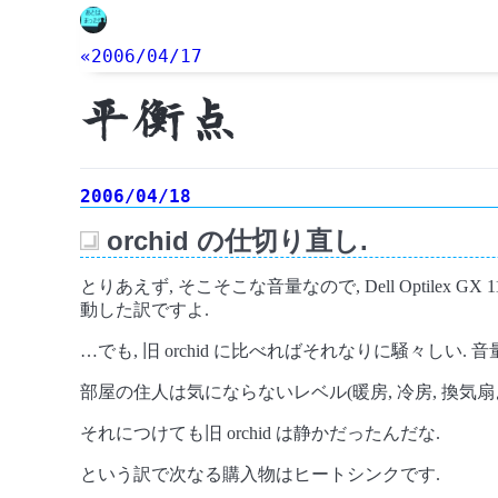
«2006/04/17
平衡点
2006/04/18
orchid の仕切り直し.
_
とりあえず, そこそこな音量なので, Dell Optil
動した訳ですよ.
…でも, 旧 orchid に比べればそれなりに騒々しい.
部屋の住人は気にならないレベル(暖房, 冷房, 換気扇
それにつけても旧 orchid は静かだったんだな.
という訳で次なる購入物はヒートシンクです.