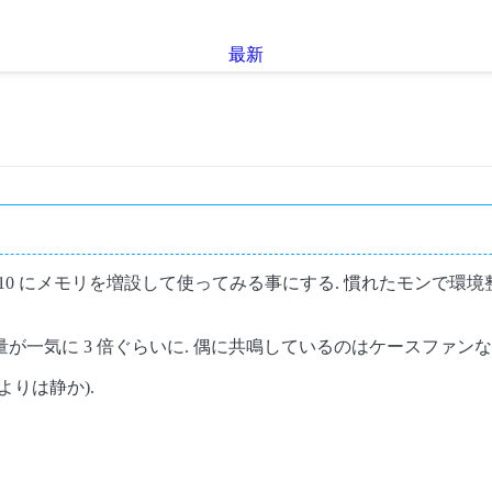
最新
ex GX 110 にメモリを増設して使ってみる事にする. 慣れたモン
 音量が一気に 3 倍ぐらいに. 偶に共鳴しているのはケースファンな
よりは静か).