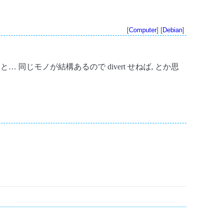
[
Computer
] [
Debian
]
ちょっと… 同じモノが結構あるので divert せねば, とか思