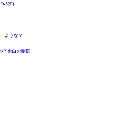
O-52F)
、ような？
e 環境の下余白の制御