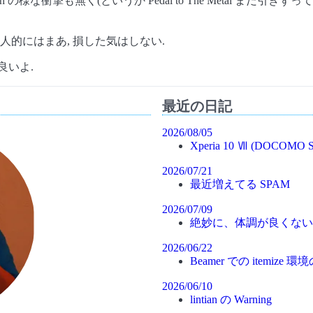
nch の様な衝撃も無く(というか Pedal to The Metal まだ引きずって
人的にはまあ, 損した気はしない.
よ良いよ.
最近の日記
2026/08/05
Xperia 10 Ⅶ (DOCOMO S
2026/07/21
最近増えてる SPAM
2026/07/09
絶妙に、体調が良くない
2026/06/22
Beamer での itemiz
2026/06/10
lintian の Warning