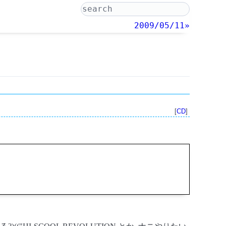
2009/05/11»
[
CD
]