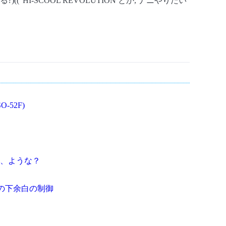
る?)(("HI-SCOOL REVOLUTION とか, ナニやりたい
O-52F)
、ような？
e 環境の下余白の制御