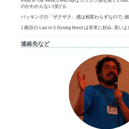
Pedal to The Metal の時の様なガッカリ感も無く,Cru
のかわかんない(笑)")).
バッキングの「ザクザク」感は相変わらずなので, 個
2 曲目の Last of A Dyning Breed は非常に好み. 良い
連絡先など