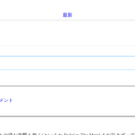
最新
メント