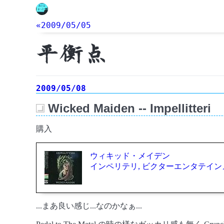
«2009/05/05
平衡点
2009/05/08
Wicked Maiden -- Impellitteri
_
購入
ウィキッド・メイデン
インペリテリ, ビクターエンタテイン
...まあ良い感じ...なのかなぁ...