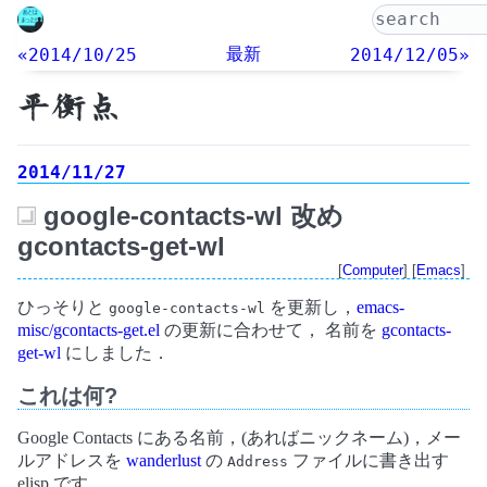
最新
«2014/10/25
2014/12/05»
平衡点
2014/11/27
google-contacts-wl 改め
_
gcontacts-get-wl
[
Computer
] [
Emacs
]
ひっそりと
を更新し，
emacs-
google-contacts-wl
misc/gcontacts-get.el
の更新に合わせて， 名前を
gcontacts-
get-wl
にしました．
これは何?
Google Contacts にある名前，(あればニックネーム)，メー
ルアドレスを
wanderlust
の
ファイルに書き出す
Address
elisp です．