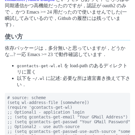
同期通信かつ高機能だったのですが，認証が oauth2 のみ
で， かつ Emacs >= 24 用だったので使いませんでした(一
瞬試してみているので，Github の履歴には残っていま
す)．
使い方
依存パッケージは，多分無いと思っていますが，どうか
な...? 一応 Emacs >= 23 で動作確認しています．
を load-path のあるディレクト
gcontacts-get-wl.el
リに置く
以下を
に記述: 必要な所は適宜書き換えて下さ
~/.wl
い．
# source: scheme

(setq wl-address-file [somewhere])

(require 'gcontacts-get-wl)

;; Optional1 - application login

;; (setq gcontacts-get-email "Your GMail Address")

;; (setq gcontacts-get-passwd "Your GMail Password")

;; Optional2 - use auth-source

;; (setq gcontacts-get-passwd-use-auth-source "somewh