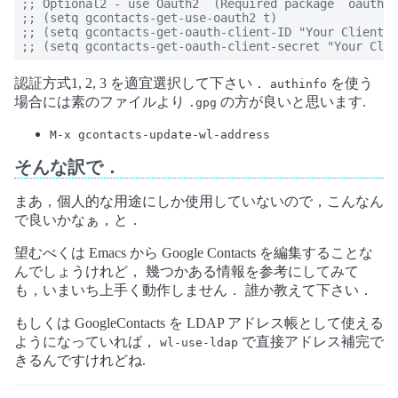
;; Optional2 - use Oauth2  (Required package `oauth2'
;; (setq gcontacts-get-use-oauth2 t)

;; (setq gcontacts-get-oauth-client-ID "Your Client I
;; (setq gcontacts-get-oauth-client-secret "Your Clie
認証方式1, 2, 3 を適宜選択して下さい．
を使う
authinfo
場合には素のファイルより
の方が良いと思います.
.gpg
M-x gcontacts-update-wl-address
そんな訳で．
まあ，個人的な用途にしか使用していないので，こんなん
で良いかなぁ，と．
望むべくは Emacs から Google Contacts を編集することな
んでしょうけれど， 幾つかある情報を参考にしてみて
も，いまいち上手く動作しません． 誰か教えて下さい．
もしくは GoogleContacts を LDAP アドレス帳として使える
ようになっていれば，
で直接アドレス補完で
wl-use-ldap
きるんですけれどね.