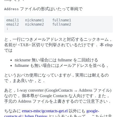
ファイルの形式はいたって単純で
Address
email1   nickname1    fullname1

email2   nickname2    fullname2

:
と，一行につきメールアドレスと対応するニックネーム，
名前が <TAB> 区切りで列挙されているだけです． 本 elisp
では
nickname 無い場合には fullname を二回続ける
fullname も無い場合にはメールアドレスを並べる，
というおバカ使用になっていますが，実用には耐えるの
で，まあ良いか，と．
あと，1-way converter (GoogleContacts → Address ファイル)
なので， 御本尊が Google Contacts な人向けです．また，
手元の Address ファイルを上書きするのでご注意下さい．
ちなみに
emacs-misc/gcontacts-get.el
以外にも
google-
contacts.el | Julien Danjou
というモンもあって， こちらは非