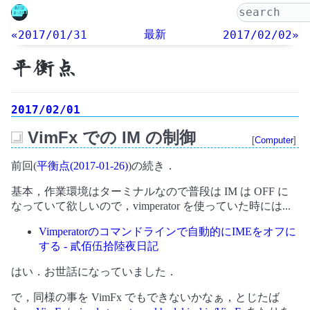
最新
«2017/01/31
2017/02/02»
平衡点
2017/02/01
VimFx での IM の制御
[
Computer
]
_
前回(
平衡点(2017-01-26)
)の続き．
基本，作業環境はターミナルなので普段は IM は OFF に
なっていて欲しいので，vimperator を使っていた時には...
Vimperatorのコマンドラインで自動的にIMEをオフに
する - 貳佰伍拾陸夜日記
はい．お世話になっていました．
で，同様の事を VimFx でもできないかなぁ，とじたば