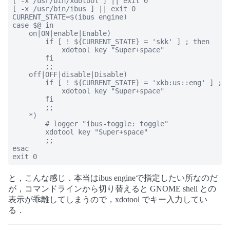
[ -x /usr/bin/xdotool ] || exit 0

[ -x /usr/bin/ibus ] || exit 0

CURRENT_STATE=$(ibus engine)

case $@ in

    on|ON|enable|Enable)

        if [ ! ${CURRENT_STATE} = 'skk' ] ; then

            xdotool key "Super+space"

        fi

        ;;

    off|OFF|disable|Disable)

        if [ ! ${CURRENT_STATE} = 'xkb:us::eng' ] ; t
            xdotool key "Super+space"

        fi

        ;;

    *)

        # logger "ibus-toggle: toggle"

        xdotool key "Super+space"

        ;;

esac

exit 0
と，こんな感じ．本当はibus engineで指定したい所なのだ
が，コマンドラインから切り替えると GNOME shell との
表示が乖離してしまうので，xdotool でキー入力してい
る．