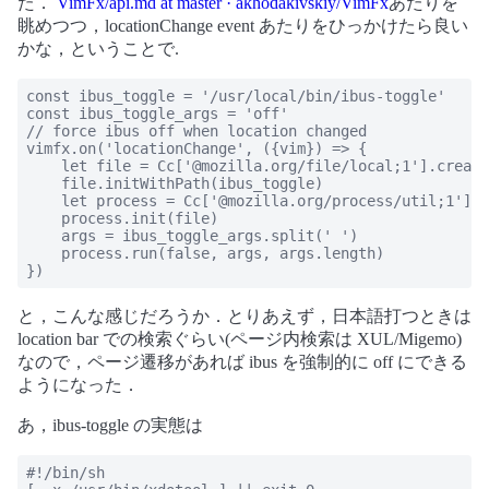
た．
VimFx/api.md at master · akhodakivskiy/VimFx
あたりを
眺めつつ，locationChange event あたりをひっかけたら良い
かな，ということで.
const ibus_toggle = '/usr/local/bin/ibus-toggle'

const ibus_toggle_args = 'off'

// force ibus off when location changed

vimfx.on('locationChange', ({vim}) => {

    let file = Cc['@mozilla.org/file/local;1'].create
    file.initWithPath(ibus_toggle)

    let process = Cc['@mozilla.org/process/util;1'].c
    process.init(file)

    args = ibus_toggle_args.split(' ')

    process.run(false, args, args.length)

})
と，こんな感じだろうか．とりあえず，日本語打つときは
location bar での検索ぐらい(ページ内検索は XUL/Migemo)
なので，ページ遷移があれば ibus を強制的に off にできる
ようになった．
あ，ibus-toggle の実態は
#!/bin/sh
