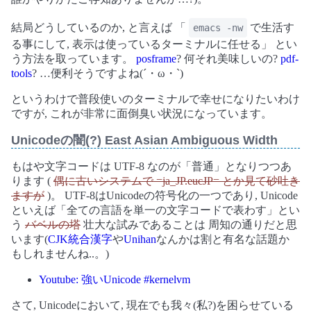
結局どうしているのか, と言えば 「
で生活す
emacs -nw
る事にして, 表示は使っているターミナルに任せる」 とい
う方法を取っています。
posframe
? 何それ美味しいの?
pdf-
tools
? …便利そうですよね(´・ω・`)
というわけで普段使いのターミナルで幸せになりたいわけ
ですが, これが非常に面倒臭い状況になっています。
Unicodeの闇(?) East Asian Ambiguous Width
もはや文字コードは UTF-8 なのが「普通」となりつつあ
ります (
偶に古いシステムで =ja_JP.eucJP= とか見て砂吐き
ますが
)。 UTF-8はUnicodeの符号化の一つであり, Unicode
といえば「全ての言語を単一の文字コードで表わす」とい
う
バベルの塔
壮大な試みであることは 周知の通りだと思
います(
CJK統合漢字
や
Unihan
なんかは割と有名な話題か
もしれませんね..。)
Youtube: 強いUnicode #kernelvm
さて, Unicodeにおいて, 現在でも我々(私?)を困らせている