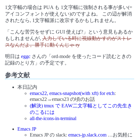
1文字幅の場合は PUA も 1文字幅に強制される事が多い(=
アイコンフォントが使えない)のですよね。 この辺が解消
されたなら, 1文字幅派に改宗するかもしれません。
「こんな苦労をせずに GUI 使えば?」という意見もあるか
もしれませんが,
入力している時に視線動かすのがストレ
スなんだよ。勝手に動くんじゃ ry
明日は
eggc
さんの「ord-mode を使ったコード読むときの
記録のとり方」の予定です。
参考文献
本日記内
emacs22, emacs-snapshot(with xft) for etch
:
emacs22→emacs23 の頃のお話
(解決) tmux で EAW二文字幅としてこの先生き
のこるには
all-the-icons-in-terminal
Emacs JP
Emacs JP の slack:
emacs-jp.slack.com
…お気軽に