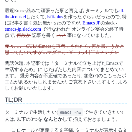
最近Emacs絡みで頑張った事と言えば, ターミナルでも
all-
the-icons.el
したくて,
isfit-plus
を作ったぐらいだったので, 特
に記事を書く気は無かったのですが,
Emacs JP
のslack -
emacs-jp.slack.com
で行なわれた オンライン宴会の終了時
点で,
何故か
記事を書く
ハメ
事になっていました。
元々, …「CUIのEmacsを再考」されたら, 何か書こうかと
思ってたのですが…マダァ?(・∀・ )っ/凵⌒☆チンチン
閑話休題. 本記事では「ターミナルで立ち上げたEmacsで
生活するため」に じたばたした内容についてまとめてい
ます。 幾分内容が不正確であったり, 怨念(?)のこもったポ
エムがあるかもしれませんが, ご寛恕下さいますよう, よろ
しくお願いいたします。
TL;DR
ターミナルで生活したい(
で生きていきたい)
emacs -nw
人は, 以下の3つを
なんとかして
揃えておきましょう。
ロケールが定義する文字幅, ターミナルが表示する文