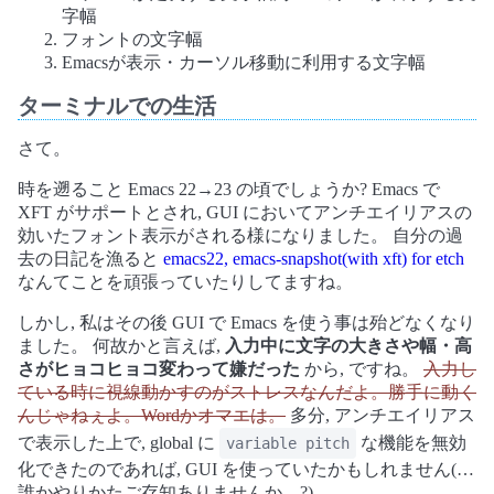
字幅
フォントの文字幅
Emacsが表示・カーソル移動に利用する文字幅
ターミナルでの生活
さて。
時を遡ること Emacs 22→23 の頃でしょうか? Emacs で
XFT がサポートとされ, GUI においてアンチエイリアスの
効いたフォント表示がされる様になりました。 自分の過
去の日記を漁ると
emacs22, emacs-snapshot(with xft) for etch
なんてことを頑張っていたりしてますね。
しかし, 私はその後 GUI で Emacs を使う事は殆どなくなり
ました。 何故かと言えば,
入力中に文字の大きさや幅・高
さがヒョコヒョコ変わって嫌だった
から, ですね。
入力し
ている時に視線動かすのがストレスなんだよ。勝手に動く
んじゃねぇよ。Wordかオマエは。
多分, アンチエイリアス
で表示した上で, global に
な機能を無効
variable pitch
化できたのであれば, GUI を使っていたかもしれません(…
誰かやりかたご存知ありませんか…?)。