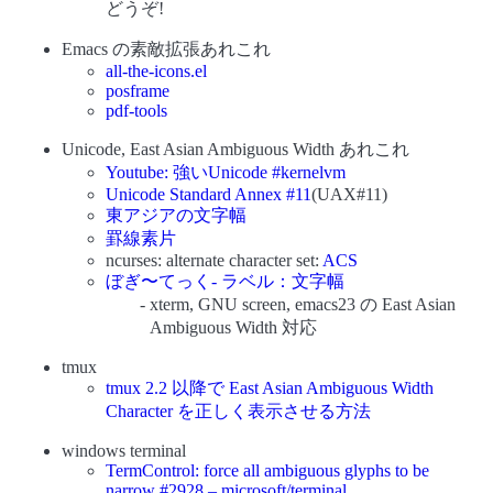
どうぞ!
Emacs の素敵拡張あれこれ
all-the-icons.el
posframe
pdf-tools
Unicode, East Asian Ambiguous Width あれこれ
Youtube: 強いUnicode #kernelvm
Unicode Standard Annex #11
(UAX#11)
東アジアの文字幅
罫線素片
ncurses: alternate character set:
ACS
ぼぎ〜てっく- ラベル：文字幅
xterm, GNU screen, emacs23 の East Asian
Ambiguous Width 対応
tmux
tmux 2.2 以降で East Asian Ambiguous Width
Character を正しく表示させる方法
windows terminal
TermControl: force all ambiguous glyphs to be
narrow #2928 – microsoft/terminal