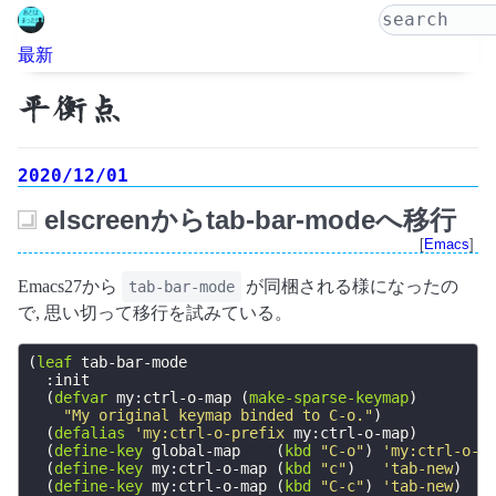
最新
平衡点
2020/12/01
elscreenからtab-bar-modeへ移行
_
[
Emacs
]
Emacs27から
が同梱される様になったの
tab-bar-mode
で, 思い切って移行を試みている。
(
leaf
tab-bar-mode
:init
(
defvar
my:ctrl-o-map
(
make-sparse-keymap
)
"My original keymap binded to C-o."
)
(
defalias
'my:ctrl-o-prefix
my:ctrl-o-map
)
(
define-key
global-map
(
kbd
"C-o"
)
'my:ctrl-o-p
(
define-key
my:ctrl-o-map
(
kbd
"c"
)
'tab-new
)
(
define-key
my:ctrl-o-map
(
kbd
"C-c"
)
'tab-new
)