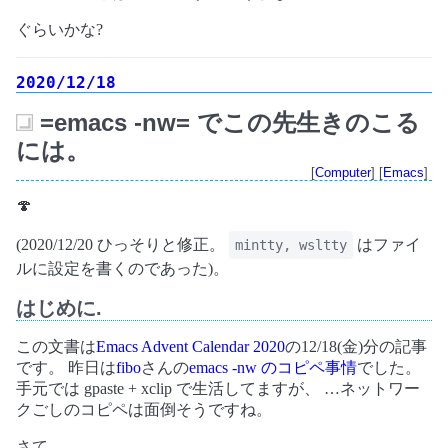
ぐらいかな?
2020/12/18
=emacs -nw= でこの先生きのこる
_
には。
[
Computer
] [
Emacs
]
🍄
(2020/12/20 ひっそりと修正。
はファイ
mintty, wsltty
ルに設定を書くのであった)。
はじめに.
この文書は
Emacs Advent Calendar 2020
の12/18(金)分の記事
です。 昨日は
fibo
さんの
emacs -nw のコピペ事情
でした。
手元では gpaste + xclip で生活してますが、 …ネットワー
クごしのコピペは面倒そうですね。
さて。