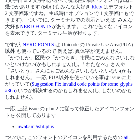
1文字幅 or 2 文字幅が選べて視認性の高いフォントは既に
幾つかあります (例えば, みんな大好き
Ricty
はデフォルト
2 文字幅派ですね。生成時にオプションで 1 文字幅にもで
きます)。 ついでに, ターミナルでの表示といえば, みんな
大好き
NERD FONTS
があります。 これで色々なアイコン
を表示できて, ターミナル生活が捗ります。
ですが,
NERD FONTS
は Unicode の Private Use Area(PUA)
以外
も使っているので 例えば, 異体字が使えません。
「かつしか」区民や「かつらぎ」市民にごめんなさいしな
いといけない(かもしれません)し, 「わたなべ」さんや
「さいとう」さんにもごめんなさいしないといない(かも
しれません。 一応, PUA以外を使っている事は issue に上
がっていて(
Suggestion Fix invalid code points for some glyphs
#365
) いつか解決するのかもしれません(し, しないのかも
しれません)。
一応, 上記 issue の plan 2 に従って修正したアイコンフォン
トを 公開してあります
uwabami/isfit-plus
ついでに, このフォントのアイコンを利用するための
all-