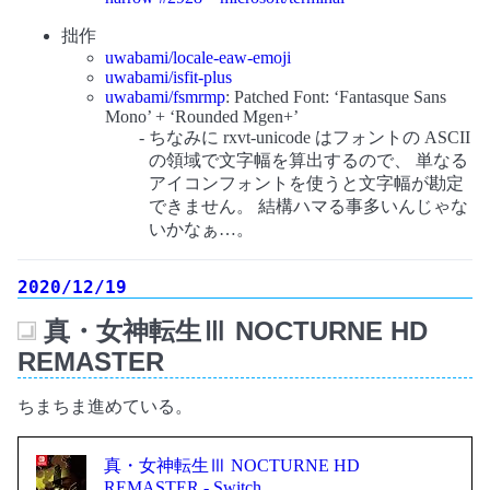
拙作
uwabami/locale-eaw-emoji
uwabami/isfit-plus
uwabami/fsmrmp
: Patched Font: ‘Fantasque Sans
Mono’ + ‘Rounded Mgen+’
ちなみに rxvt-unicode はフォントの ASCII
の領域で文字幅を算出するので、 単なる
アイコンフォントを使うと文字幅が勘定
できません。 結構ハマる事多いんじゃな
いかなぁ…。
2020/12/19
真・女神転生Ⅲ NOCTURNE HD
_
REMASTER
ちまちま進めている。
真・女神転生Ⅲ NOCTURNE HD
REMASTER - Switch