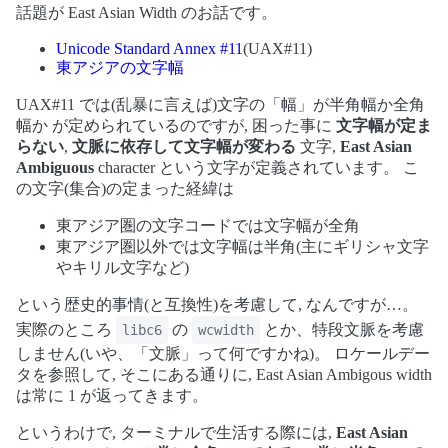
話題が East Asian Width のお話です。
Unicode Standard Annex #11
(UAX#11)
東アジアの文字幅
UAX#11 では(乱暴に言えば)文字の「幅」が半角幅か全角
幅か が定められているのですが, 困った事に
文字幅が定ま
らない
,
文脈に依存して文字幅が変わる
文字,
East Asian
Ambiguous
character という文字が定義されています。 こ
の文字(集合)の定まった経緯は
東アジア圏の文字コードでは文字幅が全角
東アジア圏以外では文字幅は半角(主にギリシャ文字
やキリル文字など)
という歴史的事情(と互換性)を考慮して, なんですが…。
実際のところ
の
とか、特段文脈を考慮
libc6
wcwidth
しません(いや、「文脈」って何ですかね)。 ロケールデー
タを参照して, そこにある通りに, East Asian Ambigous width
は常に 1 が返ってきます。
というわけで, ターミナルで生活する際には,
East Asian