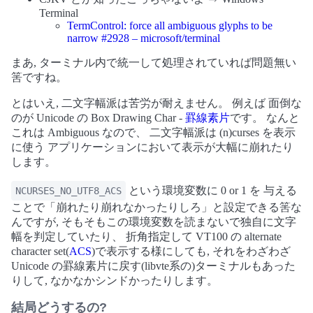
Terminal
TermControl: force all ambiguous glyphs to be
narrow #2928 – microsoft/terminal
まあ, ターミナル内で統一して処理されていれば問題無い
筈ですね。
とはいえ, 二文字幅派は苦労が耐えません。 例えば 面倒な
のが Unicode の Box Drawing Char -
罫線素片
です。 なんと
これは Ambiguous なので、 二文字幅派は (n)curses を表示
に使う アプリケーションにおいて表示が大幅に崩れたり
します。
という環境変数に 0 or 1 を 与える
NCURSES_NO_UTF8_ACS
ことで「崩れたり崩れなかったりしろ」と設定できる筈な
んですが, そもそもこの環境変数を読まないで独自に文字
幅を判定していたり、 折角指定して VT100 の alternate
character set(
ACS
)で表示する様にしても, それをわざわざ
Unicode の罫線素片に戻す(libvte系の)ターミナルもあった
りして, なかなかシンドかったりします。
結局どうするの?