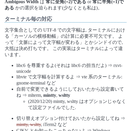
Ambigous Width
は
常に全角(=2)である
or
常に半角(=1)で
ある
かの選択を迫られます(少なくとも私は)。
ターミナル毎の対応
文字集合としての UTF-8 での文字幅は, ターミナルにおけ
る「カーソルの横移動幅」の計算に必要不可欠です。 よ
って「文脈によって文字幅が変わる」とかシンドイので,
大抵は決め打ちです。 この実装はターミナルによって違
います。
libc6 を尊重するよ(それは libc6 の担当だよ) ⇒ rxvt-
unicode
libvte で文字幅を計算するよ ⇒ vte 系のターミナル:
gnome-terminal など
自前で変更できるようにしておいたから設定書いて
ね ⇒ mlterm,
mintty
,
wsltty
(2020/12/20) mintty, wsltty はオプションじゃなく
て設定ファイルでした.
切り替えオプション付けておいたから設定してね ⇒
mintty, wsltty
, iTerm2 など
CJKV とか知ったこっちゃないよ ⇒ Windows