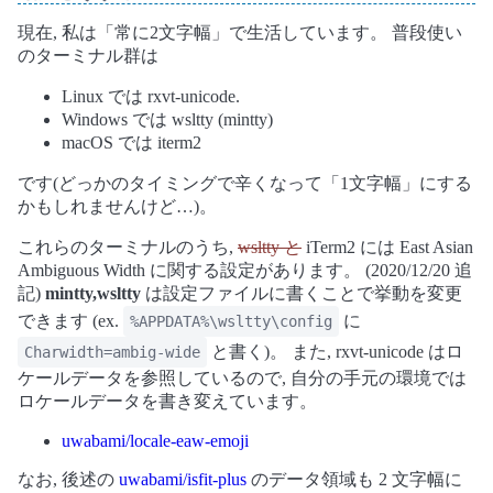
現在, 私は「常に2文字幅」で生活しています。 普段使い
のターミナル群は
Linux では rxvt-unicode.
Windows では wsltty (mintty)
macOS では iterm2
です(どっかのタイミングで辛くなって「1文字幅」にする
かもしれませんけど…)。
これらのターミナルのうち,
wsltty と
iTerm2 には East Asian
Ambiguous Width に関する設定があります。 (2020/12/20 追
記)
mintty,wsltty
は設定ファイルに書くことで挙動を変更
できます (ex.
に
%APPDATA%\wsltty\config
と書く)。 また, rxvt-unicode はロ
Charwidth=ambig-wide
ケールデータを参照しているので, 自分の手元の環境では
ロケールデータを書き変えています。
uwabami/locale-eaw-emoji
なお, 後述の
uwabami/isfit-plus
のデータ領域も 2 文字幅に