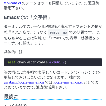
the-icons.el
のデータセットも同梱していますので, 適宜御
活用下さい。
Emacsでの「文字幅」
ターミナルでのカーソル移動幅と表示するフォントの幅が
整理された所で, ようやく
での話題です。 こ
emacs -nw
ちらもやることは単純で, 「Emacs での表示・移動幅をタ
ーミナルに揃え」ます。
具体的には
(
aset
char-width-table
#x2661
2
)
等の様に, 2文字幅で表示したいコードポイント(レンジ)を
更新しておけば良いことになります。 拙作の
uwabami/locale-eaw-emoji
では
locale-eaw-emoji.el
としてま
とめていますので, 適宜御活用下さい.
最後に
というわけで。