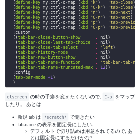
(
define-key
my:ctrl-o-map
(
kbd
"k"
)
'tab-close
)
(
define-key
my:ctrl-o-map
(
kbd
"C-k"
)
'tab-close
)
(
define-key
my:ctrl-o-map
(
kbd
"n"
)
'tab-next
)
(
define-key
my:ctrl-o-map
(
kbd
"C-n"
)
'tab-next
)
(
define-key
my:ctrl-o-map
(
kbd
"p"
)
'tab-previou
(
define-key
my:ctrl-o-map
(
kbd
"C-p"
)
'tab-previou
:custom
((
tab-bar-close-button-show
.
nil
)
(
tab-bar-close-last-tab-choice
.
nil
)
(
tab-bar-close-tab-select
.
'left
)
(
tab-bar-history-mode
.
nil
)
(
tab-bar-new-button-show
.
nil
)
(
tab-bar-tab-name-function
.
'tab-bar-tab-na
(
tab-bar-tab-name-truncated-max
.
12
))
:config
(
tab-bar-mode
+1
)
)
の時の手癖を変えたくないので,
をマップ
elscreen
C-o
したり。 あとは
新規 tab は
で開きたい
*scratch*
tab-name の表示を固定長にしたい.
デフォルトで切り詰めは用意されてるので, あ
とは固定長にするだけかな?