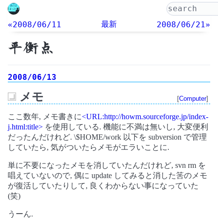
最新
«2008/06/11
2008/06/21»
平衡点
2008/06/13
メモ
[
Computer
]
_
ここ数年, メモ書きに
<URL:http://howm.sourceforge.jp/index-
j.html:title>
を使用している. 機能に不満は無いし, 大変便利
だったんだけれど. \$HOME/work 以下を subversion で管理
していたら, 気がついたらメモがエラいことに.
単に不要になったメモを消していたんだけれど, svn rm を
唱えていないので, 偶に update してみると消した筈のメモ
が復活していたりして, 良くわからない事になっていた
(笑)
うーん.