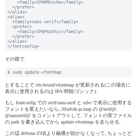
    <family>IPAPMincho</family>

  </prefer>

</alias>

<alias>

  <family>sans-serif</family>

  <prefer>

    <family>IPAPGothic</family>

  </prefer>

</alias>

</fontconfig>
その後で
$ sudo update-vfontmap
とすることで /etc/texmf/vfontmap が更新される(この場合に
表示に使用されるのは IPA 明朝/ゴシック).
もし fontconfig での serif/sans-serif と xdvi で表示に使用する
フォントを変えたいなら, 20xdvik-ja.map の @serif@,
@sansserif@ をコメントアウトして, フォントの実ファイル
の path を書き込んでから update-vfontmap を走らせる.
この辺 defoma の頃より融通が効かなくなって, ちょっとど