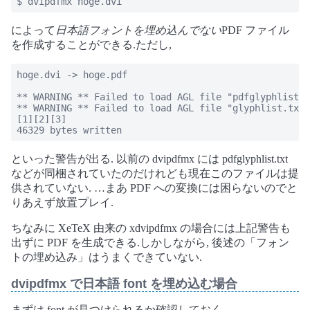
$ dvipdfmx hoge.dvi
によって
日本語フォントを埋め込んでない
PDF ファイル
を作成することができる.ただし,
hoge.dvi -> hoge.pdf

** WARNING ** Failed to load AGL file "pdfglyphlist.t
** WARNING ** Failed to load AGL file "glyphlist.txt"
[1][2][3]

46329 bytes written
といった警告が出る. 以前の dvipdfmx には pdfglyphlist.txt
などが同梱されていたのだけれども現在このファイルは提
供されていない. …まあ PDF への変換には困らないのでと
りあえず放置プレイ.
ちなみに XeTeX 由来の xdvipdfmx の場合には上記警告も
出ずに PDF を生成できる.しかしながら, 後述の「フォン
トの埋め込み」はうまくできていない.
dvipdfmx で日本語 font を埋め込む場合
まずは font が見つけられるか確認しておく.