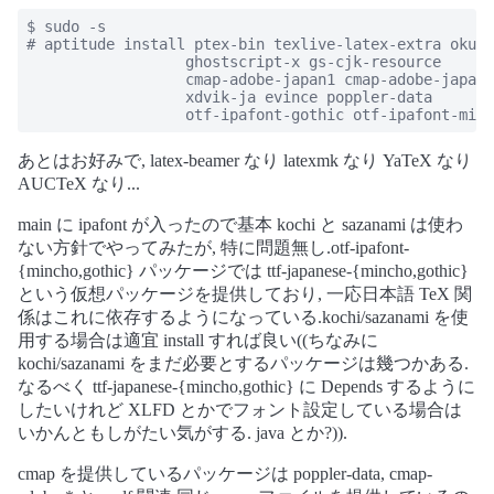
$ sudo -s

# aptitude install ptex-bin texlive-latex-extra okumu
                  ghostscript-x gs-cjk-resource      
                  cmap-adobe-japan1 cmap-adobe-japan2
                  xdvik-ja evince poppler-data       
                  otf-ipafont-gothic otf-ipafont-minc
あとはお好みで, latex-beamer なり latexmk なり YaTeX なり
AUCTeX なり...
main に ipafont が入ったので基本 kochi と sazanami は使わ
ない方針でやってみたが, 特に問題無し.otf-ipafont-
{mincho,gothic} パッケージでは ttf-japanese-{mincho,gothic}
という仮想パッケージを提供しており, 一応日本語 TeX 関
係はこれに依存するようになっている.kochi/sazanami を使
用する場合は適宜 install すれば良い((ちなみに
kochi/sazanami をまだ必要とするパッケージは幾つかある.
なるべく ttf-japanese-{mincho,gothic} に Depends するように
したいけれど XLFD とかでフォント設定している場合は
いかんともしがたい気がする. java とか?)).
cmap を提供しているパッケージは poppler-data, cmap-