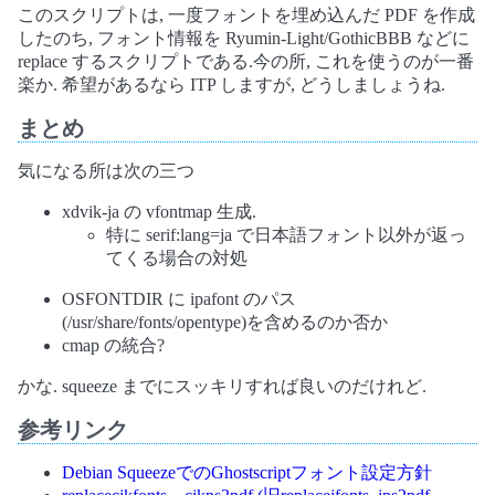
このスクリプトは, 一度フォントを埋め込んだ PDF を作成
したのち, フォント情報を Ryumin-Light/GothicBBB などに
replace するスクリプトである.今の所, これを使うのが一番
楽か. 希望があるなら ITP しますが, どうしましょうね.
まとめ
気になる所は次の三つ
xdvik-ja の vfontmap 生成.
特に serif:lang=ja で日本語フォント以外が返っ
てくる場合の対処
OSFONTDIR に ipafont のパス
(/usr/share/fonts/opentype)を含めるのか否か
cmap の統合?
かな. squeeze までにスッキリすれば良いのだけれど.
参考リンク
Debian SqueezeでのGhostscriptフォント設定方針