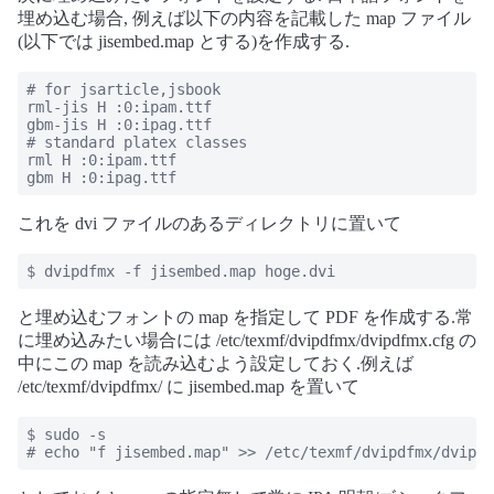
埋め込む場合, 例えば以下の内容を記載した map ファイル
(以下では jisembed.map とする)を作成する.
# for jsarticle,jsbook

rml-jis H :0:ipam.ttf

gbm-jis H :0:ipag.ttf

# standard platex classes

rml H :0:ipam.ttf

gbm H :0:ipag.ttf
これを dvi ファイルのあるディレクトリに置いて
$ dvipdfmx -f jisembed.map hoge.dvi
と埋め込むフォントの map を指定して PDF を作成する.常
に埋め込みたい場合には /etc/texmf/dvipdfmx/dvipdfmx.cfg の
中にこの map を読み込むよう設定しておく.例えば
/etc/texmf/dvipdfmx/ に jisembed.map を置いて
$ sudo -s

# echo "f jisembed.map" >> /etc/texmf/dvipdfmx/dvipdf