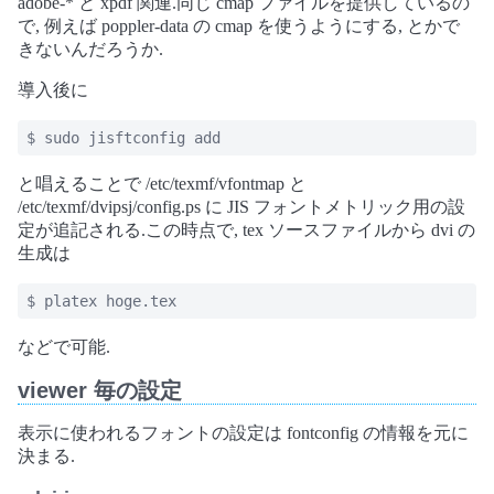
adobe-* と xpdf 関連.同じ cmap ファイルを提供しているの
で, 例えば poppler-data の cmap を使うようにする, とかで
きないんだろうか.
導入後に
$ sudo jisftconfig add
と唱えることで /etc/texmf/vfontmap と
/etc/texmf/dvipsj/config.ps に JIS フォントメトリック用の設
定が追記される.この時点で, tex ソースファイルから dvi の
生成は
$ platex hoge.tex
などで可能.
viewer 毎の設定
表示に使われるフォントの設定は fontconfig の情報を元に
決まる.