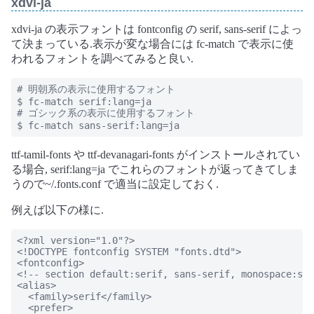
xdvi-ja
xdvi-ja の表示フォントは fontconfig の serif, sans-serif によっ
て決まっている.表示が変な場合には fc-match で表示に使
われるフォントを調べてみると良い.
# 明朝系の表示に使用するフォント

$ fc-match serif:lang=ja

# ゴシック系の表示に使用するフォント

$ fc-match sans-serif:lang=ja
ttf-tamil-fonts や ttf-devanagari-fonts がインストールされてい
る場合, serif:lang=ja でこれらのフォントが返ってきてしま
うので~/.fonts.conf で適当に設定しておく.
例えば以下の様に.
<?xml version="1.0"?>

<!DOCTYPE fontconfig SYSTEM "fonts.dtd">

<fontconfig>

<!-- section default:serif, sans-serif, monospace:sta
<alias>

  <family>serif</family>

  <prefer>
