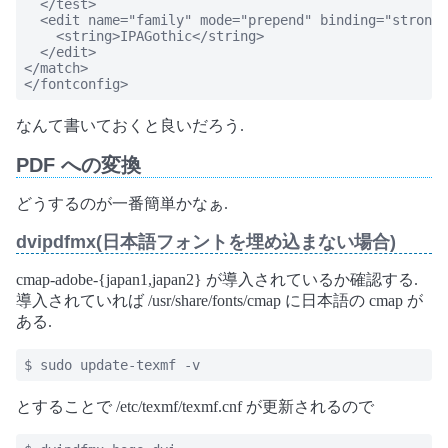
  </test>

  <edit name="family" mode="prepend" binding="strong"
    <string>IPAGothic</string>

  </edit>

</match>

</fontconfig>
なんて書いておくと良いだろう.
PDF への変換
どうするのが一番簡単かなぁ.
dvipdfmx(日本語フォントを埋め込まない場合)
cmap-adobe-{japan1,japan2} が導入されているか確認する.
導入されていれば /usr/share/fonts/cmap に日本語の cmap が
ある.
$ sudo update-texmf -v
とすることで /etc/texmf/texmf.cnf が更新されるので