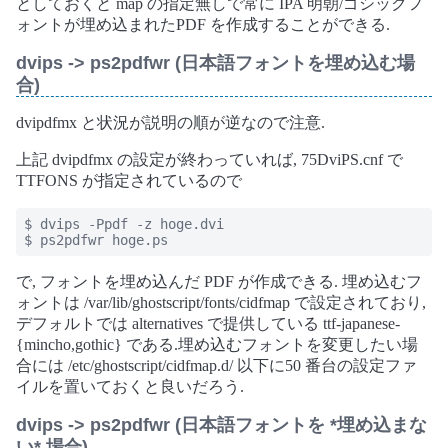
としておくと map の指定無しで常に IPA 明朝/ゴシックフ
ォントが埋め込まれたPDF を作成することができる.
dvips -> ps2pdfwr (日本語フォントを埋め込む場
合)
dvipdfmx と状況が説明の順が逆なので注意.
上記 dvipdfmx の設定が終わっていれば, 75DviPS.cnf で
TTFONS が指定されているので
$ dvips -Ppdf -z hoge.dvi

$ ps2pdfwr hoge.ps
で, フォントを埋め込んだ PDF が作成できる. 埋め込むフ
ォントは /var/lib/ghostscript/fonts/cidfmap で設定されており,
デフォルトでは alternatives で提供している ttf-japanese-
{mincho,gothic} である.埋め込むフォントを変更したい場
合には /etc/ghostscript/cidfmap.d/ 以下に50 番台の設定ファ
イルを置いておくと良いだろう.
dvips -> ps2pdfwr (日本語フォントを *埋め込まな
い* 場合)