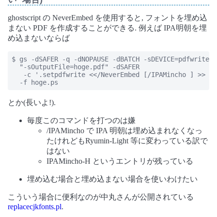
ghostscript の NeverEmbed を使用すると, フォントを埋め込
まない PDF を作成することができる. 例えば IPA明朝を埋
め込まないならば
$ gs -dSAFER -q -dNOPAUSE -dBATCH -sDEVICE=pdfwrite -
  "-sOutputFile=hoge.pdf" -dSAFER                    
   -c '.setpdfwrite <</NeverEmbed [/IPAMincho ] >> se
  -f hoge.ps
とか(長いよ!).
毎度このコマンドを打つのは嫌
/IPAMincho で IPA 明朝は埋め込まれなくなっ
たけれどもRyumin-Light 等に変わっている訳で
はない
IPAMincho-H というエントリが残っている
埋め込む場合と埋め込まない場合を使いわけたい
こういう場合に便利なのが中丸さんが公開されている
replacecjkfonts.pl
.