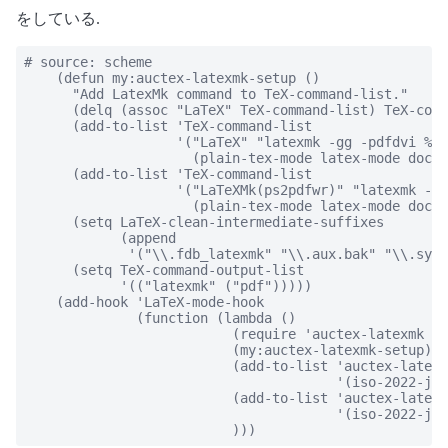
をしている.
# source: scheme

    (defun my:auctex-latexmk-setup ()

      "Add LatexMk command to TeX-command-list."

      (delq (assoc "LaTeX" TeX-command-list) TeX-comm
      (add-to-list 'TeX-command-list

                   '("LaTeX" "latexmk -gg -pdfdvi %t"
                     (plain-tex-mode latex-mode docte
      (add-to-list 'TeX-command-list

                   '("LaTeXMk(ps2pdfwr)" "latexmk -gg
                     (plain-tex-mode latex-mode docte
      (setq LaTeX-clean-intermediate-suffixes

            (append

             '("\\.fdb_latexmk" "\\.aux.bak" "\\.sync
      (setq TeX-command-output-list

            '(("latexmk" ("pdf")))))

    (add-hook 'LaTeX-mode-hook

              (function (lambda ()

                          (require 'auctex-latexmk ni
                          (my:auctex-latexmk-setup)

                          (add-to-list 'auctex-latexm
                                       '(iso-2022-jp 
                          (add-to-list 'auctex-latexm
                                       '(iso-2022-jp-
                          )))