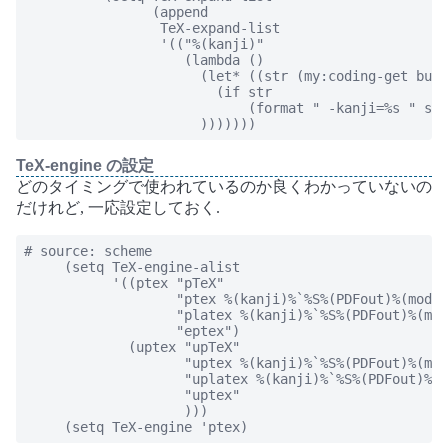
                (append

                 TeX-expand-list

                 '(("%(kanji)"

                    (lambda ()

                      (let* ((str (my:coding-get buff
                        (if str

                            (format " -kanji=%s " str
                      )))))))
TeX-engine の設定
どのタイミングで使われているのか良くわかっていないの
だけれど, 一応設定しておく.
# source: scheme

     (setq TeX-engine-alist

           '((ptex "pTeX"

                   "ptex %(kanji)%`%S%(PDFout)%(mode)
                   "platex %(kanji)%`%S%(PDFout)%(mod
                   "eptex")

             (uptex "upTeX"

                    "uptex %(kanji)%`%S%(PDFout)%(mod
                    "uplatex %(kanji)%`%S%(PDFout)%(m
                    "uptex"

                    )))

     (setq TeX-engine 'ptex)