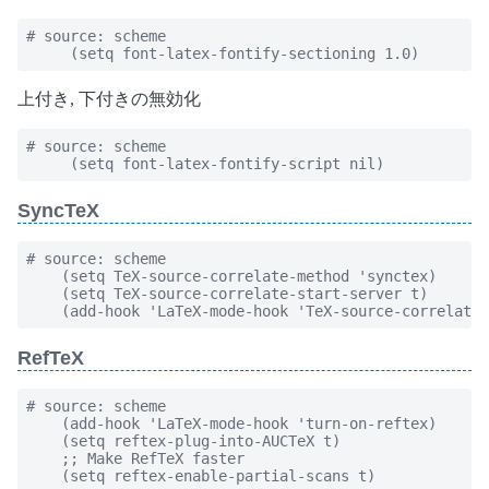
# source: scheme

     (setq font-latex-fontify-sectioning 1.0)
上付き, 下付きの無効化
# source: scheme

     (setq font-latex-fontify-script nil)
SyncTeX
# source: scheme

    (setq TeX-source-correlate-method 'synctex)

    (setq TeX-source-correlate-start-server t)

    (add-hook 'LaTeX-mode-hook 'TeX-source-correlate-
RefTeX
# source: scheme

    (add-hook 'LaTeX-mode-hook 'turn-on-reftex)

    (setq reftex-plug-into-AUCTeX t)

    ;; Make RefTeX faster

    (setq reftex-enable-partial-scans t)