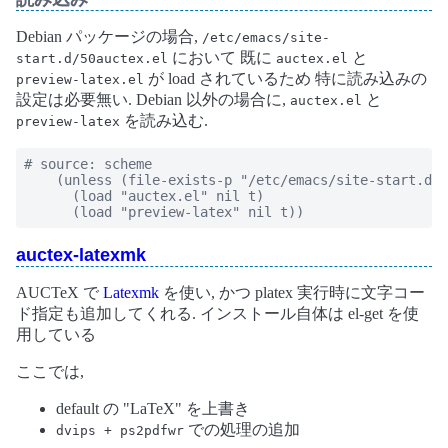
Debian パッケージの場合,
/etc/emacs/site-
において 既に
と
start.d/50auctex.el
auctex.el
が load されているため 特に読み込みの
preview-latex.el
設定は必要無い. Debian 以外の場合に,
と
auctex.el
を読み込む.
preview-latex
# source: scheme

    (unless (file-exists-p "/etc/emacs/site-start.d/5
      (load "auctex.el" nil t)

      (load "preview-latex" nil t))
auctex-latexmk
AUCTeX で
Latexmk
を使い, かつ platex 実行時に文字コー
ド指定も追加してくれる. インストール自体は el-get を使
用している
ここでは,
default の "LaTeX" を上書き
での処理の追加
dvips + ps2pdfwr