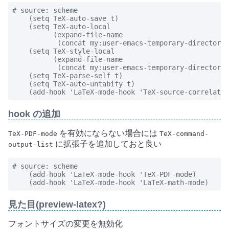
# source: scheme

    (setq TeX-auto-save t)

    (setq TeX-auto-local

          (expand-file-name

           (concat my:user-emacs-temporary-directory 
    (setq TeX-style-local

          (expand-file-name

           (concat my:user-emacs-temporary-directory 
    (setq TeX-parse-self t)

    (setq TeX-auto-untabify t)

    (add-hook 'LaTeX-mode-hook 'TeX-source-correlate-
hook の追加
を有効にならない場合には
TeX-PDF-mode
TeX-command-
に拡張子を追加しておと良い
output-list
# source: scheme

    (add-hook 'LaTeX-mode-hook 'TeX-PDF-mode)

    (add-hook 'LaTeX-mode-hook 'LaTeX-math-mode)
見た目(preview-latex?)
フォントサイズの変更を無効化