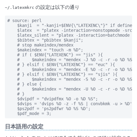
の設定は以下の通り
~/.latexmkrc
# source: perl

    $kanji  = "-kanji=$ENV{\"LATEXENC\"}" if defined 
    $latex  = "platex -interaction=nonstopmode -src-s
    $latex_silent = "platex -interaction=batchmode -s
    $bibtex = "pbibtex $kanji";

    # stop makeindex/mendex

    $makeindex = "touch -m %D";

    # if ( $ENV{"LATEXENC"} == "jis" ){

    #     $makeindex = "mendex -J %O -c -r -o %D %S "
    # } elsif ( $ENV{"LATEXENC"} == "euc" ){

    #     $makeindex = "mendex -E %O -c -r -o %D %S "
    # } elsif ( $ENV{"LATEXENC"} == "sjis" ){

    #     $makeindex = "mendex -S %O -c -r -o %D %S";

    # } else {

    #     $makeindex = "mendex -U %O -c -r -o %D %S";

    # }

    $dvipdf = "dvipdfmx %O -o %D %S";

    $dvips = 'dvips %O -z -f %S | convbkmk -u > %D';

    $ps2pdf = 'ps2pdfwr %O %S %D';

    $pdf_mode = 3;
日本語用の設定