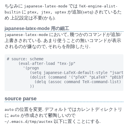
ちなみに
では
japanese-latex-mode
TeX-engine-alist-
に
が追加(
) されているた
builtin
ptex, jtex, uptex
setq
め 上記設定は不要(かも).
japanese-latex-mode 用の細工
において, 幾つかのコマンドが追加/
japanese-latex-mode
上書きされている. あまり使うことの無いコマンドが表示
されるのが嫌なので, それらを削除したり.
# source: scheme

     (eval-after-load "tex-jp"

       '(progn

          (setq japanese-LaTeX-default-style "jsartic
          (dolist (command '("pTeX" "pLaTeX" "pBibTeX
            (delq (assoc command TeX-command-list) Te
          ))
source parse
の位置を変更. デフォルトではカレントディレクトリ
auto
に
が作成されて鬱陶しいので
auto
以下に置くことにする.
~/.emacs.d/tmp/auctex