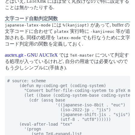
とはいえ, LaTeXmk にほぼ全て丸投げなので特に設定する
ことは無かったりする.
文字コード自動判定関数
には
があって, buffer の
japanese-latex-mode
%(kanjiopt)
文字コードに合わせて
実行時に
等が追
platex
-kanji=euc
加される. 同様の処理を
でも行なうために文字
latex-mode
コード判定用の関数を定義しておく.
auctex.git - GNU AUCTeX
では
について判定す
TeX-master
る処理が入っているけれど, 自分の用途では必要ないので
もう少しシンプルに(手抜き).
# source: scheme

     (defun my:coding-get (coding-system)

       "Convert buffer-file-coding-syetem to pTeX mne
       (let ((base (coding-system-base coding-system)
         (cdr (assq base

                    '((japanese-iso-8bit . "euc")

                      (iso-2022-jp . "jis")

                      (japanese-shift-jis . "sjis")

                      (utf-8 . "utf8"))))))

     (eval-after-load "tex"

       '(progn

          (setq TeX-expand-list
