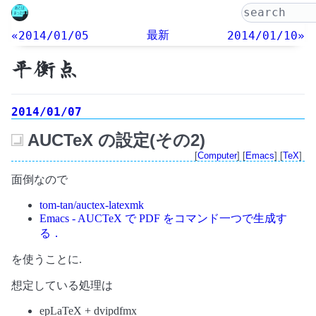
最新
«2014/01/05
2014/01/10»
平衡点
2014/01/07
AUCTeX の設定(その2)
_
[
Computer
] [
Emacs
] [
TeX
]
面倒なので
tom-tan/auctex-latexmk
Emacs - AUCTeX で PDF をコマンド一つで生成す
る．
を使うことに.
想定している処理は
epLaTeX + dvipdfmx