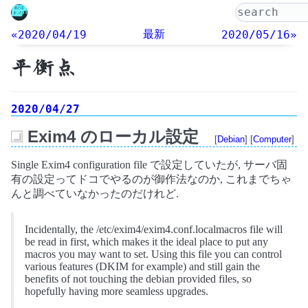
最新
«2020/04/19
2020/05/16»
平衡点
2020/04/27
Exim4 のローカル設定
[
Debian
] [
Computer
]
_
Single Exim4 configuration file で設定していたが, サーバ固
有の設定ってドコでやるのが御作法なのか, これまでちゃ
んと調べていなかったのだけれど.
Incidentally, the /etc/exim4/exim4.conf.localmacros file will
be read in first, which makes it the ideal place to put any
macros you may want to set. Using this file you can control
various features (DKIM for example) and still gain the
benefits of not touching the debian provided files, so
hopefully having more seamless upgrades.